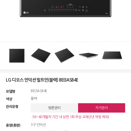
LG 디오스 인덕션 빌트인(블랙) BEI3ASB4E
BEI3ASB4E
모델명
블랙
색상
관리유형
방문관리
자가관리
· 36~48개월차 기간 내 상판 1회 무상 교체(3년 약정 제외)
3구 인덕션
용량(총량)