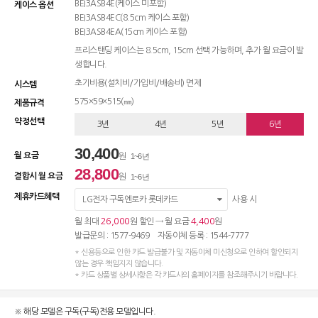
BEI3ASB4E(케이스 미포함)
케이스 옵션
BEI3ASB4EC(8.5cm 케이스 포함)
BEI3ASB4EA(15cm 케이스 포함)
프리스탠딩 케이스는 8.5cm, 15cm 선택 가능하며, 추가 월 요금이 발
생합니다.
초기비용(설치비/가입비/배송비) 면제
시스템
575×59×515(㎜)
제품규격
약정선택
3년
4년
5년
6년
30,400
월 요금
원
1~6년
28,800
결합시 월 요금
원
1~6년
제휴카드혜택
LG전자 구독엔로카 롯데카드
사용 시
26,000
4,400
월 최대
원 할인 → 월 요금
원
발급문의 : 1577-9469 자동이체 등록 : 1544-7777
* 신용등으로 인한 카드 발급불가 및 자동이체 미신청으로 인하여 할인되지
않는 경우 책임지지 않습니다.
* 카드 상품별 상세사항은 각 카드사의 홈페이지를 참조해주시기 바랍니다.
※ 해당 모델은 구독(구독)전용 모델입니다.