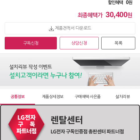
0
할인혜택
원
정수기 WD723RE
30,400
49,900
원 [방문] [6년약정]
최종혜택가
원
제품견적서 다운로드
정수기 WD722RH
63,900
원 [방문] [4년약정]
구독신청
상담신청
목록
정수기 WD722RH
55,900
원 [방문] [5년약정]
정수기 WD722RH
51,900
원 [방문] [6년약정]
공통정보
제품상세정보
구매혜택·사은품
설치리뷰
정수기 WD722RK
63,900
원 [방문] [4년약정]
정수기 WD722RK
55,900
원 [방문] [5년약정]