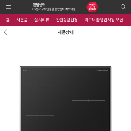
홈
사은품
설치리뷰
간편상담신청
파트너점·영업사원 모집
제품상세