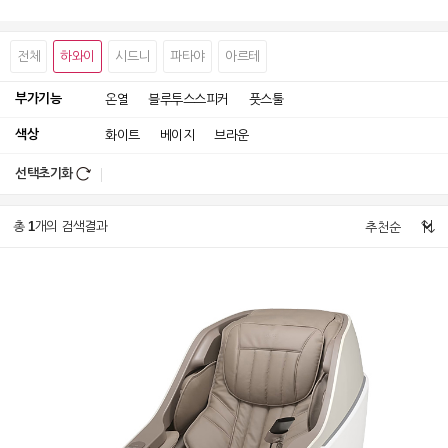
전체
하와이
시드니
파타야
아르테
부가기능
온열
블루투스스피커
풋스툴
색상
화이트
베이지
브라운
선택초기화
1
총
개의 검색결과