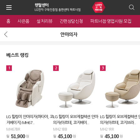
홈
사은품
설치리뷰
간편상담신청
파트너점·영업사원 모집
안마의자
베스트 랭킹
1
2
3
LG 힐링미 안마의자(파타야, 코
LG 힐링미 오브제컬렉션 안마
LG 힐링미 오브제컬렉션 
지베이지) MH67..
의자(아르테, 코지베이..
의자(아르테, 코지브라..
MH67BR
MH21BB
MH21RR
51,900
45,100
45,100
월
원
월
원
월
원