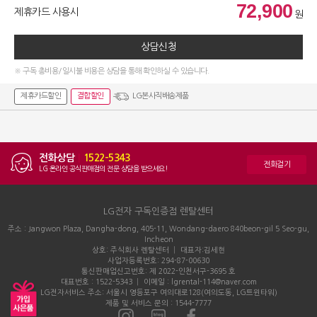
72,900
제휴카드 사용시
원
상담신청
※ 구독 총비용/일시불 비용은 상담을 통해 확인하실 수 있습니다.
제휴카드할인
결합할인
LG본사직배송제품
전화상담
|
1522-5343
전화걸기
LG 온라인 공식판매점의 전문 상담을 받으세요!
LG전자 구독인증점 렌탈센터
주소 : Jangwon Plaza, Dangha-dong, 405-11, Wondang-daero 840beon-gil 5 Seo-gu,
Incheon
상호: 주식회사 렌탈센터 │ 대표자:김세현
사업자등록번호: 294-87-00630
통신판매업신고번호: 제 2022-인천서구-3695 호
대표번호 : 1522-5343 │ 이메일 : lgrental-114@naver.com
LG전자서비스 주소: 서울시 영등포구 여의대로128(여의도동, LG트윈타워)
제품 및 서비스 문의 : 1544-7777