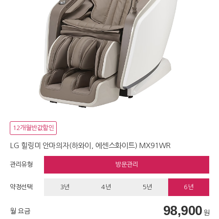
12개월반값할인
LG 힐링미 안마의자(하와이, 에센스화이트) MX91WR
관리유형
방문관리
약정선택
3년
4년
5년
6년
98,900
월 요금
원