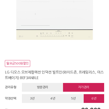
월요금500원할인
LG 디오스 오브제컬렉션 인덕션 빌트인(와이드존, 프레임리스, 미스
트베이지) BEF3ANBLE
관리유형
방문관리
자가관리
약정선택
3년
4년
5년
6년