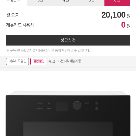
약정선택
3년
4년
5년
6년
20,100
월 요금
원
0
제휴카드 사용시
원
상담신청
※ 구독 총비용/일시불 비용은 상담을 통해 확인하실 수 있습니다.
제휴카드할인
결합할인
LG본사직배송제품