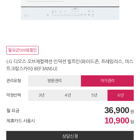
월요금500원할인
LG 디오스 오브제컬렉션 인덕션 빌트인(와이드존, 프레임리스, 미스
트크림스카이) BEF3ANSLE
관리유형
방문관리
자가관리
약정선택
3년
4년
5년
6년
36,900
월 요금
원
10,900
제휴카드 사용시
원
상담신청