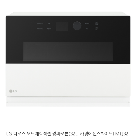
LG 디오스 오브제컬렉션 광파오븐(32L, 카밍에센스화이트) MLJ32