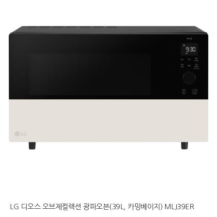
LG 디오스 오브제컬렉션 광파오븐(39L, 카밍베이지) MLJ39ER