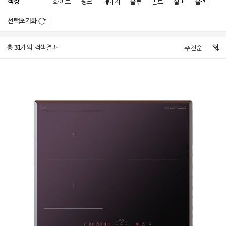
색상
화이트
핑크
베이지
블루
민트
실버
블랙
선택초기화
31
총
개의 검색결과