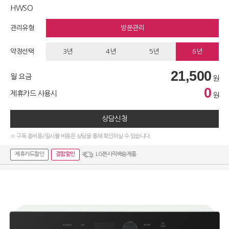
HWSO
관리유형
방문관리
약정선택
3년
4년
5년
6년
21,500
월 요금
원
0
제휴카드 사용시
원
상담신청
※ 구독 총비용/일시불 비용은 상담을 통해 확인하실 수 있습니다.
제휴카드할인
결합할인
LG본사직배송제품