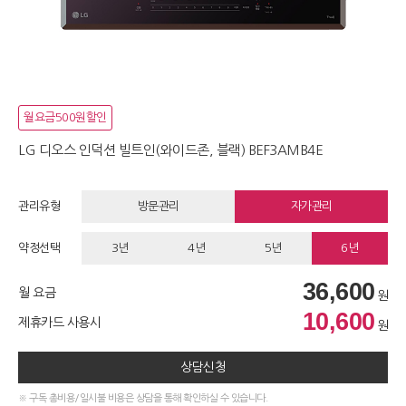
월요금500원할인
LG 디오스 인덕션 빌트인(와이드존, 블랙) BEF3AMB4E
관리유형
방문관리
자가관리
약정선택
3년
4년
5년
6년
36,600
월 요금
원
10,600
제휴카드 사용시
원
상담신청
※ 구독 총비용/일시불 비용은 상담을 통해 확인하실 수 있습니다.