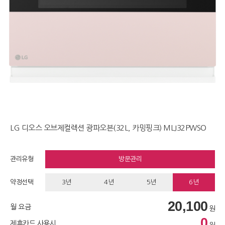
LG 디오스 오브제컬렉션 광파오븐(32L, 카밍핑크) MLJ32PWSO
관리유형
방문관리
약정선택
3년
4년
5년
6년
20,100
월 요금
원
0
제휴카드 사용시