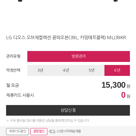
LG 디오스 오브제컬렉션 광파오븐(39L, 카밍매트블랙) MLJ39KR
관리유형
방문관리
약정선택
3년
4년
5년
6년
15,300
월 요금
원
0
제휴카드 사용시
원
상담신청
※ 구독 총비용/일시불 비용은 상담을 통해 확인하실 수 있습니다.
제휴카드할인
결합할인
LG본사직배송제품