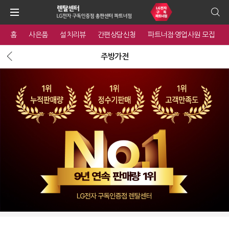
홈
사은품
설치리뷰
간편상담신청
파트너점·영업사원 모집
주방가전