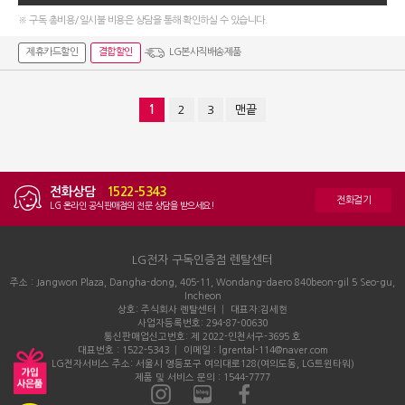
※ 구독 총비용/일시불 비용은 상담을 통해 확인하실 수 있습니다.
제휴카드할인
결합할인
LG본사직배송제품
1
2
3
맨끝
전화상담
|
1522-5343
전화걸기
LG 온라인 공식판매점의 전문 상담을 받으세요!
LG전자 구독인증점 렌탈센터
주소 : Jangwon Plaza, Dangha-dong, 405-11, Wondang-daero 840beon-gil 5 Seo-gu,
Incheon
상호: 주식회사 렌탈센터 │ 대표자:김세현
사업자등록번호: 294-87-00630
통신판매업신고번호: 제 2022-인천서구-3695 호
대표번호 : 1522-5343 │ 이메일 : lgrental-114@naver.com
LG전자서비스 주소: 서울시 영등포구 여의대로128(여의도동, LG트윈타워)
제품 및 서비스 문의 : 1544-7777