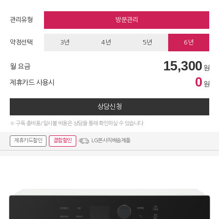
관리유형
방문관리
약정선택
3년
4년
5년
6년
15,300
월 요금
원
0
제휴카드 사용시
원
상담신청
※ 구독 총비용/일시불 비용은 상담을 통해 확인하실 수 있습니다.
제휴카드할인
결합할인
LG본사직배송제품