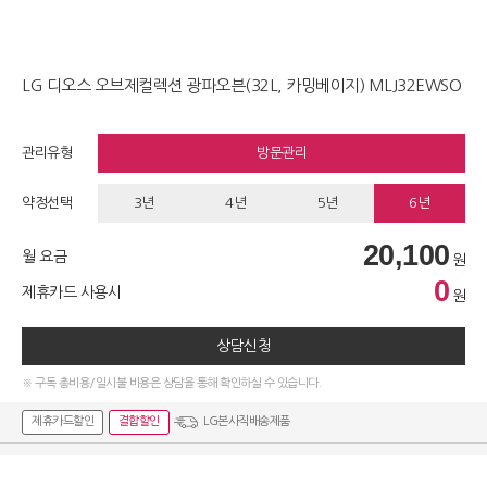
LG 디오스 오브제컬렉션 광파오븐(32L, 카밍베이지) MLJ32EWSO
관리유형
방문관리
약정선택
3년
4년
5년
6년
20,100
월 요금
원
0
제휴카드 사용시
원
상담신청
※ 구독 총비용/일시불 비용은 상담을 통해 확인하실 수 있습니다.
제휴카드할인
결합할인
LG본사직배송제품