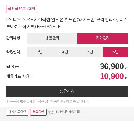
월요금500원할인
LG 디오스 오브제컬렉션 인덕션 빌트인(와이드존, 프레임리스, 미스
트에센스화이트) BEF3ANHLE
관리유형
방문관리
자가관리
약정선택
3년
4년
5년
6년
36,900
월 요금
원
10,900
제휴카드 사용시
원
상담신청
※ 구독 총비용/일시불 비용은 상담을 통해 확인하실 수 있습니다.
제휴카드할인
결합할인
LG본사직배송제품