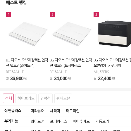
베스트 랭킹
1
2
3
LG 디오스 오브제컬렉션 인덕
LG 디오스 오브제컬렉션 인덕
LG 디오스 오브제컬렉션 
션 빌트인(와이드존, ..
션 빌트인(프레임리스,..
오븐(32L, 카밍베이..
BEF3ANHLE
BEI3ANHLE
MLJ32ERS
36,900
34,000
22,400
월
원
월
원
월
원
전체
하이브리드
인덕션
광파오븐
상판글라스
미라듀어
세라믹
매트라인
부가기능
와이드존
프레임리스
에어수비드
자동요리