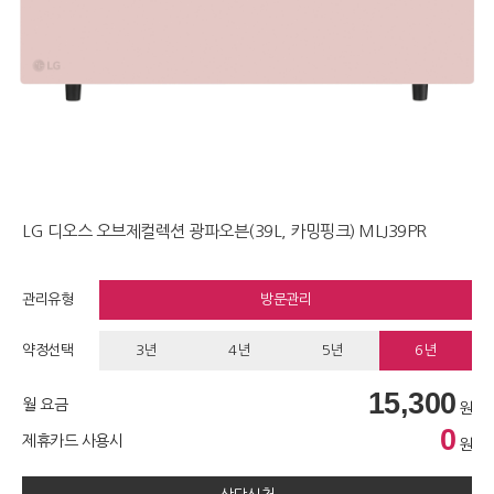
LG 디오스 오브제컬렉션 광파오븐(39L, 카밍핑크) MLJ39PR
관리유형
방문관리
약정선택
3년
4년
5년
6년
15,300
월 요금
원
0
제휴카드 사용시
원