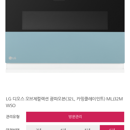
LG 디오스 오브제컬렉션 광파오븐(32L, 카밍클레이민트) MLJ32M
WSO
관리유형
방문관리