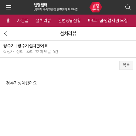
홈
사은품
설치리뷰
간편상담신청
파트너점·영업사원 모집
설치리뷰
정수기 | 정수기설치했어요
작성자
성희
조회
32회
댓글
0건
목록
본문
정수기성치했어요