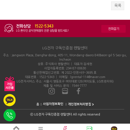
목록
전화상담
|
1522-5343
전화걸기
LG 온라인 공식판매점의 전문 상담을 받으세요!
LG전자 구독인증점 렌탈센터
주소 : Jangwon Plaza, Dangha-dong, 405-11, Wondang-daero 840beon-gil 5 Seo-gu,
Incheon
상호: 주식회사 렌탈센터 │ 대표자:김세현
사업자등록번호: 294-87-00630
통신판매업신고번호: 제 2022-인천서구-3695 호
대표번호 : 1522-5343 │ 이메일 : lgrental-114@naver.com
LG전자서비스 주소: 서울시 영등포구 여의대로128(여의도동, LG트윈타워)
제품 및 서비스 문의 : 1544-7777
홈
개인정보처리방침
ⓒ
LG전자 구독인증점 렌탈센터 All rights reserved