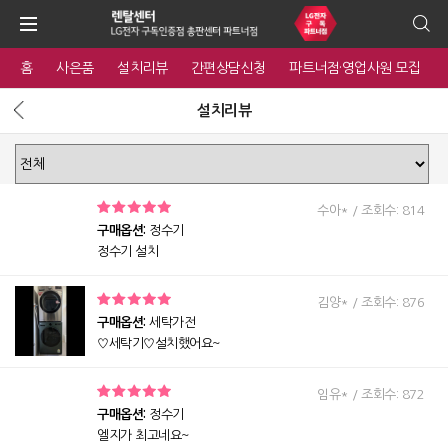
홈
사은품
설치리뷰
간편상담신청
파트너점·영업사원 모집
설치리뷰
수아* / 조회수: 814
구매옵션:
정수기
정수기 설치
김양* / 조회수: 876
구매옵션:
세탁가전
♡세탁기♡설치했어요~
임유* / 조회수: 872
구매옵션:
정수기
엘지가 최고네요~