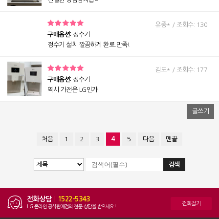
유종* / 조회수: 130
구매옵션:
정수기
정수기 설치 깔끔하게 완료.만족!
김도* / 조회수: 177
구매옵션:
정수기
역시 가전은 LG인가
글쓰기
처음
1
2
3
4
5
다음
맨끝
전화상담
|
1522-5343
전화걸기
LG 온라인 공식판매점의 전문 상담을 받으세요!