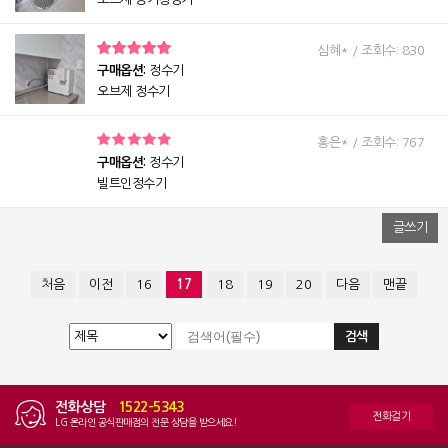
심혜* / 조회수: 830
구매옵션:
정수기
오브제 정수기
홍은* / 조회수: 767
구매옵션:
정수기
빌트인정수기
글쓰기
처음
이전
16
17
18
19
20
다음
맨끝
전화상담
|
1522-5343
전화걸기
LG 온라인 공식판매점의 전문 상담을 받으세요!