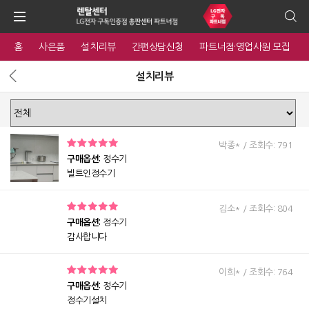
홈
사은품
설치리뷰
간편상담신청
파트너점·영업사원 모집
설치리뷰
박종* / 조회수: 791
구매옵션:
정수기
빌트인정수기
김소* / 조회수: 804
구매옵션:
정수기
감사합니다
이희* / 조회수: 764
구매옵션:
정수기
정수기설치