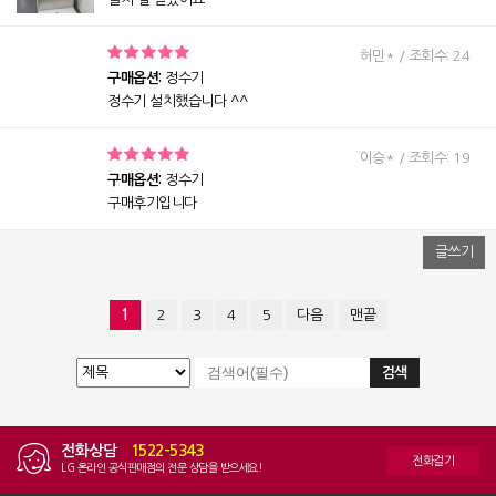
허민* / 조회수: 24
구매옵션:
정수기
정수기 설치했습니다 ^^
이승* / 조회수: 19
구매옵션:
정수기
구매후기입니다
글쓰기
1
2
3
4
5
다음
맨끝
전화상담
|
1522-5343
전화걸기
LG 온라인 공식판매점의 전문 상담을 받으세요!