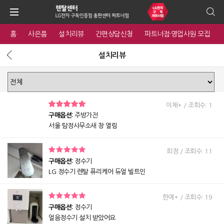
홈
사은품
설치리뷰
간편상담신청
파트너점·영업사원 모집
설치리뷰
이채* / 조회수: 1
구매옵션:
주방가전
서울 탐정사무소새 창 열림
희정 / 조회수: 11
구매옵션:
정수기
LG 정수기 렌탈 퓨리케어 듀얼 빌트인
한예* / 조회수: 19
구매옵션:
정수기
얼음정수기 설치 받았어요