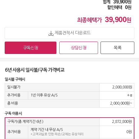
39,900
합계
원
0
할인혜택
원
정수기 WD723RE
39,900
49,900
원 [방문] [6년약정]
최종혜택가
원
제품견적서 다운로드
정수기 WD722RH
63,900
원 [방문] [4년약정]
구독신청
상담신청
목록
정수기 WD722RH
55,900
원 [방문] [5년약정]
6년 사용시 일시불/구독 가격비교
일시불 구매시
정수기 WD722RH
일시불가
2,000,000원
51,900
원 [방문] [6년약정]
추가비용
1년 이후 유상 A/S
+ α
총 비용
2,000,000원~
정수기 WD722RK
63,900
원 [방문] [4년약정]
구독 이용시
구독가(총 계약기간 6년
)
2,872,800원
계약 기간 내 무상 A/S
정수기 WD722RK
추가비용
0원
*고객과실로 인한 파손/교체는 유상처리
55,900
원 [방문] [5년약정]