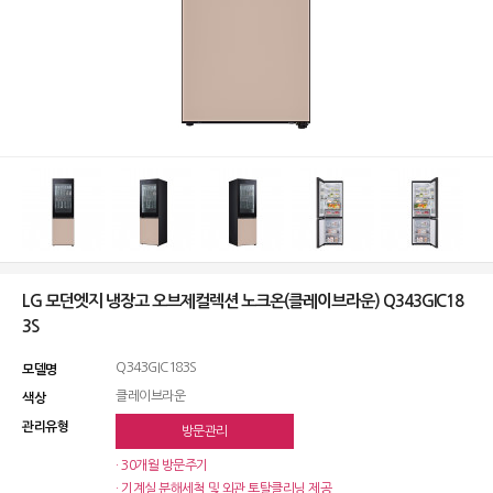
LG 모던엣지 냉장고 오브제컬렉션 노크온(클레이브라운) Q343GIC18
3S
Q343GIC183S
모델명
클레이브라운
색상
관리유형
방문관리
· 30개월 방문주기
· 기계실 분해세척 및 외관 토탈클리닝 제공