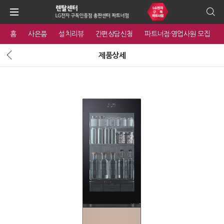
홈
사은품
설치리뷰
간편상담신청
파트너점·영업사원 모집
제품상세