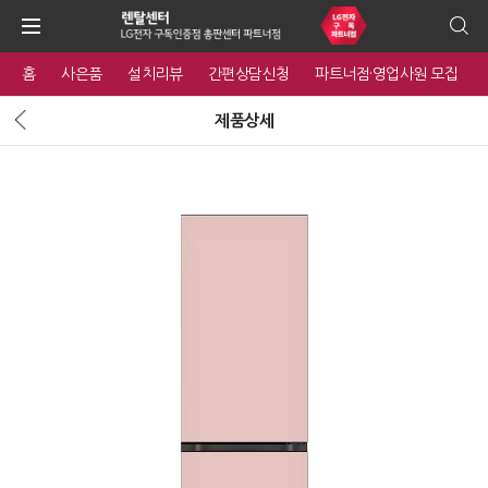
홈
사은품
설치리뷰
간편상담신청
파트너점·영업사원 모집
제품상세