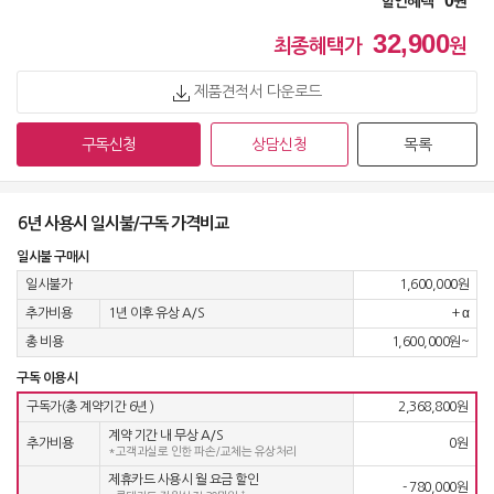
0
할인혜택
원
정수기 WD723RE
32,900
49,900
원 [방문] [6년약정]
최종혜택가
원
제품견적서 다운로드
정수기 WD722RH
63,900
원 [방문] [4년약정]
구독신청
상담신청
목록
정수기 WD722RH
55,900
원 [방문] [5년약정]
6년 사용시 일시불/구독 가격비교
일시불 구매시
정수기 WD722RH
일시불가
1,600,000원
51,900
원 [방문] [6년약정]
추가비용
1년 이후 유상 A/S
+ α
총 비용
1,600,000원~
정수기 WD722RK
63,900
원 [방문] [4년약정]
구독 이용시
구독가(총 계약기간 6년
)
2,368,800원
계약 기간 내 무상 A/S
정수기 WD722RK
추가비용
0원
*고객과실로 인한 파손/교체는 유상처리
55,900
원 [방문] [5년약정]
제휴카드 사용시 월 요금 할인
- 780,000원