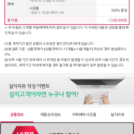
*롯데카드 전월실적 30만원 ↑
혜택
정수기 WD722RK
사은품
100% 증정
*결합시 사은품 혜택이 2배
51,900
원 [방문] [6년약정]
총 비용
1,588,800원
※ 위 비용은 고객별 적용혜택에 따라 달라질 수 있습니다. 더 자세한 내용은 상담을 통해 확
정수기 WD722RE
인하실 수 있습니다.
63,900
원 [방문] [4년약정]
⑴ 총 계약기간 동안 상품의 소유권은 엘지전자(주)에게 있습니다.
⑵ 분실료 기준 : 상품판매가-{(상품판매가÷72개월)×사용개월수} 파손의 경우 분실료의 5
정수기 WD722RE
0%
55,900
원 [방문] [5년약정]
⑶ 의무 사용기간 내에 해지 시 위약금 등 비용이 발생할 수 있으며 의무 사용기간이 경과 하
였더라도, 계약기간 이내에 해지할 경우 철거료 등 부대비용이 일부 발생할 수 있습니다.
정수기 WD722RE
51,900
원 [방문] [6년약정]
공통정보
제품상세정보
구매혜택·사은품
설치리뷰