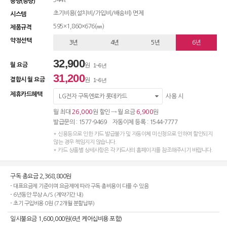
344ℓ
용량(총량)
초기비용(설치비/가입비/배송비) 면제
시스템
595×1,860×676(㎜)
제품규격
약정선택
3년
4년
5년
6년
32,900
월 요금
원
1~6년
31,200
결합시 월 요금
원
1~6년
제휴카드혜택
LG전자 구독엔로카 롯데카드
사용 시
26,000
6,900
월 최대
원 할인 → 월 요금
원
발급문의 : 1577-9469 자동이체 등록 : 1544-7777
* 신용등으로 인한 카드 발급불가 및 자동이체 미신청으로 인하여 할인되지
않는 경우 책임지지 않습니다.
* 카드 상품별 상세사항은 각 카드사의 홈페이지를 참조해주시기 바랍니다.
구독 총요금 2,368,800원
- 대표요금제 기준이며 요금제에 따라 구독 총비용이 다를 수 있음
- 6년동안 무상 A/S (계약기간 내)
- 초기 구입비용 0원 (72개월 분할납부)
일시불요금 1,600,000원(6년 케어십비용 포함)