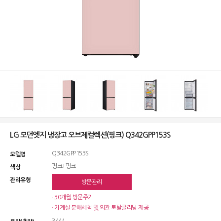
LG 모던엣지 냉장고 오브제컬렉션(핑크) Q342GPP153S
Q342GPP153S
모델명
핑크+핑크
색상
관리유형
방문관리
· 30개월 방문주기
· 기계실 분해세척 및 외관 토탈클리닝 제공