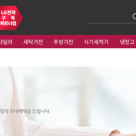
타일러
세탁가전
주방가전
식기세척기
냉장고