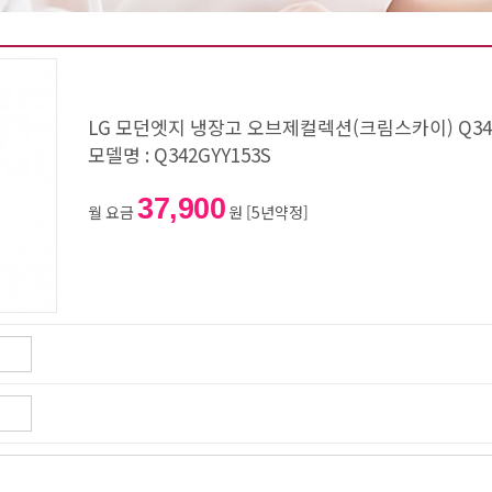
LG 모던엣지 냉장고 오브제컬렉션(크림스카이) Q342
모델명 : Q342GYY153S
37,900
월 요금
원 [5년약정]