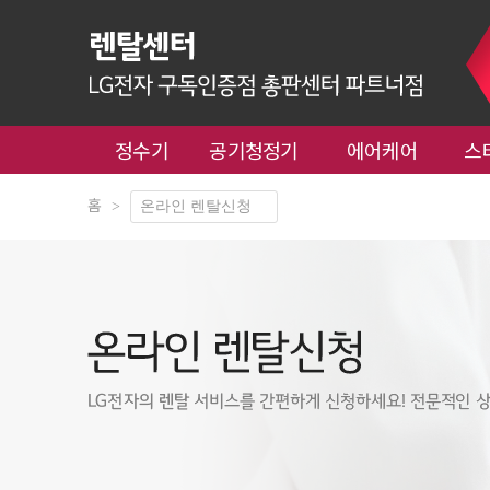
정수기
공기청정기
에어케어
스
홈
>