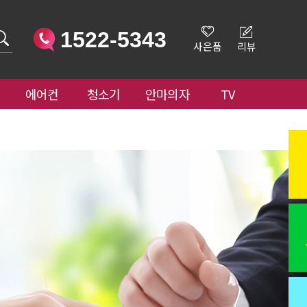
1522-5343
사은품
리뷰
에어컨
청소기
안마의자
TV