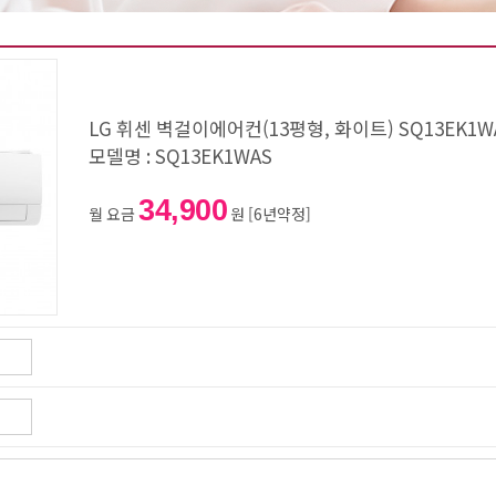
LG 휘센 벽걸이에어컨(13평형, 화이트) SQ13EK1W
모델명 : SQ13EK1WAS
34,900
월 요금
원 [6년약정]