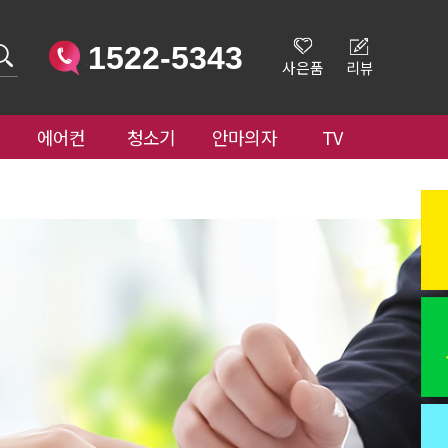
1522-5343
사은품
리뷰
에어컨
청소기
안마의자
TV