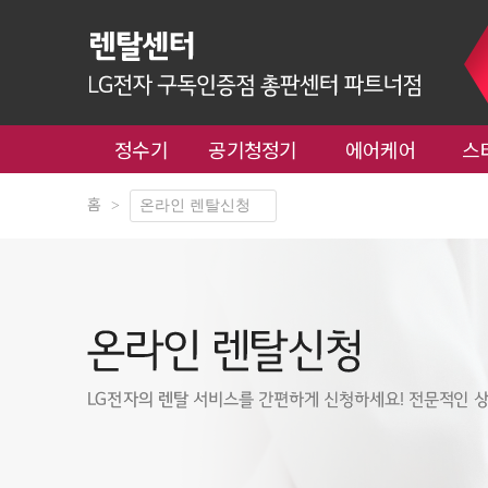
정수기
공기청정기
에어케어
스
홈
>