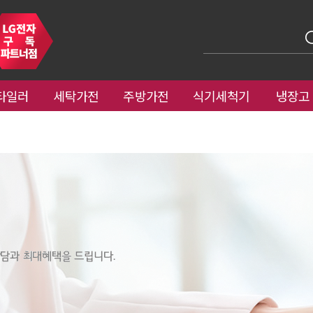
타일러
세탁가전
주방가전
식기세척기
냉장고