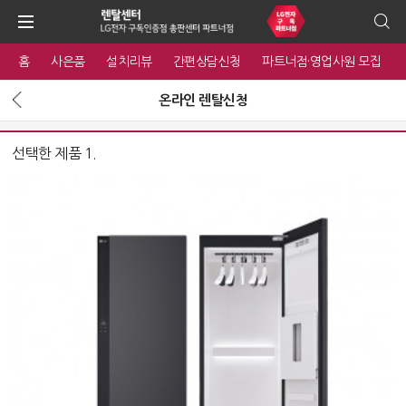
홈
사은품
설치리뷰
간편상담신청
파트너점·영업사원 모집
온라인 렌탈신청
선택한 제품 1.