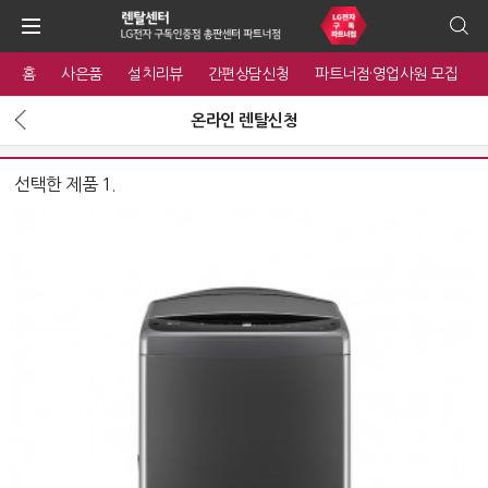
홈
사은품
설치리뷰
간편상담신청
파트너점·영업사원 모집
온라인 렌탈신청
선택한 제품 1.