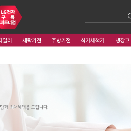
타일러
세탁가전
주방가전
식기세척기
냉장고