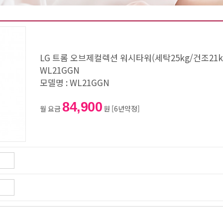
LG 트롬 오브제컬렉션 워시타워(세탁25kg/건조21
WL21GGN
모델명 : WL21GGN
84,900
월 요금
원 [6년약정]