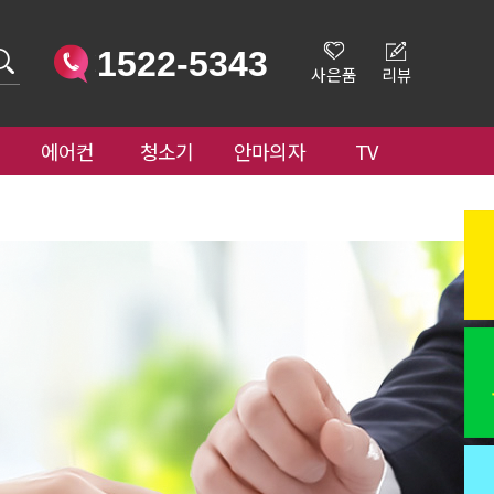
1522-5343
사은품
리뷰
에어컨
청소기
안마의자
TV