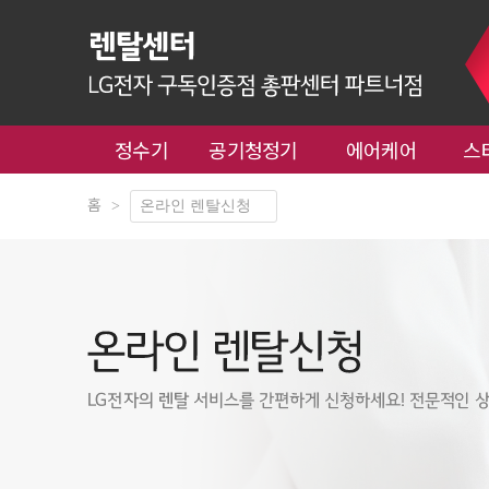
정수기
공기청정기
에어케어
스
홈
>