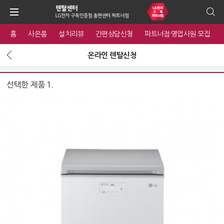
홈
사은품
설치리뷰
간편상담신청
파트너점·영업사원 모집
온라인 렌탈신청
선택한 제품 1.