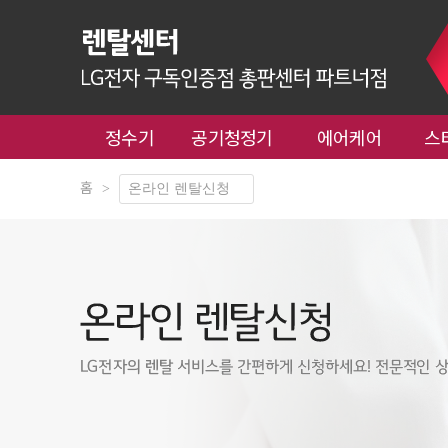
정수기
공기청정기
에어케어
스
홈
>