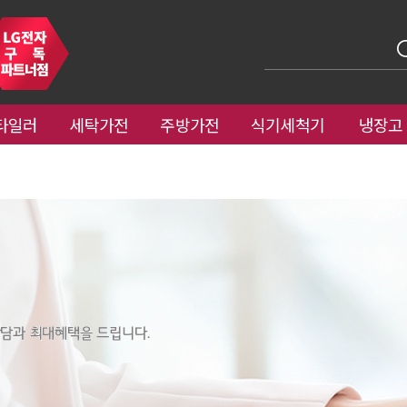
타일러
세탁가전
주방가전
식기세척기
냉장고