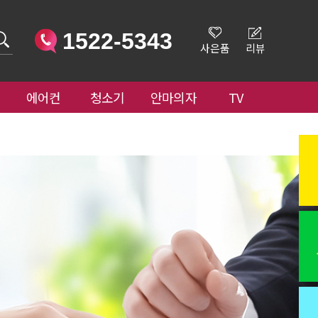
1522-5343
사은품
리뷰
에어컨
청소기
안마의자
TV