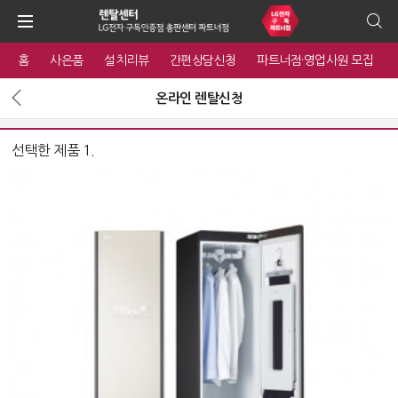
홈
사은품
설치리뷰
간편상담신청
파트너점·영업사원 모집
온라인 렌탈신청
선택한 제품 1.