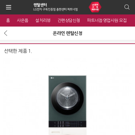
홈
사은품
설치리뷰
간편상담신청
파트너점·영업사원 모집
온라인 렌탈신청
선택한 제품 1.