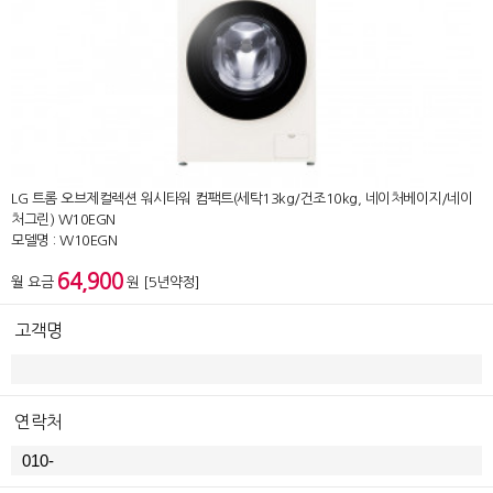
LG 트롬 오브제컬렉션 워시타워 컴팩트(세탁13kg/건조10kg, 네이처베이지/네이
처그린) W10EGN
모델명 : W10EGN
64,900
월 요금
원 [5년약정]
고객명
연락처