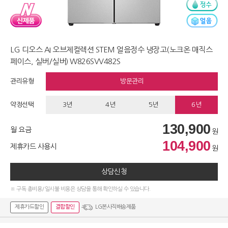
LG 디오스 AI 오브제컬렉션 STEM 얼음정수 냉장고(노크온 매직스
페이스, 실버/실버) W826SVV482S
관리유형
방문관리
약정선택
3년
4년
5년
6년
130,900
월 요금
원
104,900
제휴카드 사용시
원
상담신청
※ 구독 총비용/일시불 비용은 상담을 통해 확인하실 수 있습니다.
제휴카드할인
결합할인
LG본사직배송제품