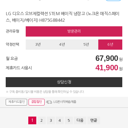
LG 디오스 오브제컬렉션 STEM 베이직 냉장고 (노크온 매직스페이
스, 베이지/베이지) H875GBB442
관리유형
방문관리
약정선택
3년
4년
5년
6년
67,900
월 요금
원
41,900
제휴카드 사용시
원
상담신청
※ 구독 총비용/일시불 비용은 상담을 통해 확인하실 수 있습니다.
제휴카드할인
결합할인
LG본사직배송제품
1
2
3
4
5
다음
맨끝