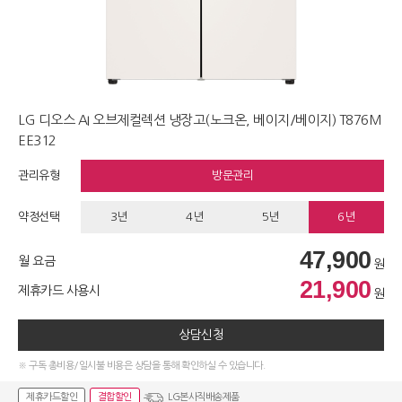
LG 디오스 AI 오브제컬렉션 냉장고(노크온, 베이지/베이지) T876M
EE312
관리유형
방문관리
약정선택
3년
4년
5년
6년
47,900
월 요금
원
21,900
제휴카드 사용시
원
상담신청
※ 구독 총비용/일시불 비용은 상담을 통해 확인하실 수 있습니다.
제휴카드할인
결합할인
LG본사직배송제품