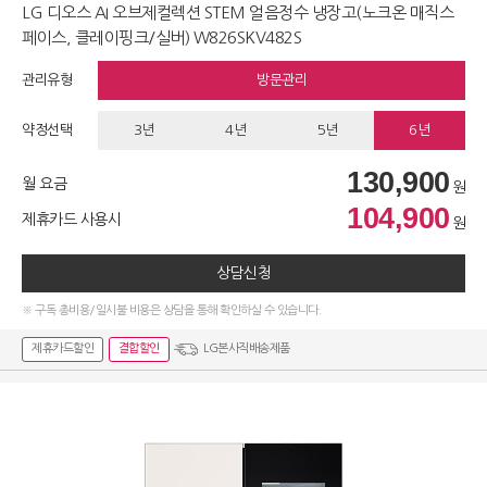
LG 디오스 AI 오브제컬렉션 STEM 얼음정수 냉장고(노크온 매직스
페이스, 클레이핑크/실버) W826SKV482S
관리유형
방문관리
약정선택
3년
4년
5년
6년
130,900
월 요금
원
104,900
제휴카드 사용시
원
상담신청
※ 구독 총비용/일시불 비용은 상담을 통해 확인하실 수 있습니다.
제휴카드할인
결합할인
LG본사직배송제품