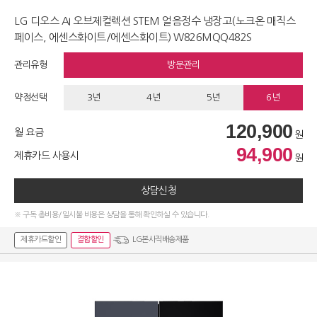
LG 디오스 AI 오브제컬렉션 STEM 얼음정수 냉장고(노크온 매직스
페이스, 에센스화이트/에센스화이트) W826MQQ482S
관리유형
방문관리
약정선택
3년
4년
5년
6년
120,900
월 요금
원
94,900
제휴카드 사용시
원
상담신청
※ 구독 총비용/일시불 비용은 상담을 통해 확인하실 수 있습니다.
제휴카드할인
결합할인
LG본사직배송제품