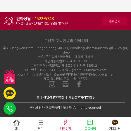
전화상담
|
1522-5343
전화걸기
LG 온라인 공식판매점의 전문 상담을 받으세요!
LG전자 구독인증점 렌탈센터
주소 : Jangwon Plaza, Dangha-dong, 405-11, Wondang-daero 840beon-gil 5 Seo-gu,
Incheon
상호: 주식회사 렌탈센터 │ 대표자:김세현
사업자등록번호: 294-87-00630
통신판매업신고번호: 제 2022-인천서구-3695 호
대표번호 : 1522-5343 │ 이메일 : lgrental-114@naver.com
LG전자서비스 주소: 서울시 영등포구 여의대로128(여의도동, LG트윈타워)
제품 및 서비스 문의 : 1544-7777
홈
개인정보처리방침
ⓒ
LG전자 구독인증점 렌탈센터 All rights reserved
홈
메뉴
빠른신청
톡톡상담
카톡상담