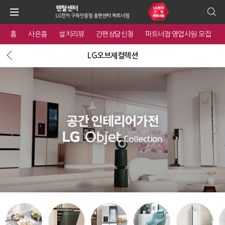
홈
사은품
설치리뷰
간편상담신청
파트너점·영업사원 모집
LG오브제컬렉션