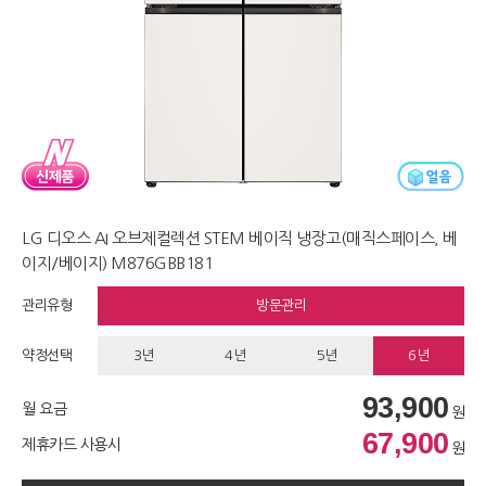
LG 디오스 AI 오브제컬렉션 STEM 베이직 냉장고(매직스페이스, 베
이지/베이지) M876GBB181
관리유형
방문관리
약정선택
3년
4년
5년
6년
93,900
월 요금
원
67,900
제휴카드 사용시
원