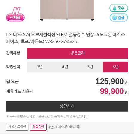
LG 디오스 AI 오브제컬렉션 STEM 얼음정수 냉장고(노크온 매직스
페이스, 토프/아몬드) W826GGA482S
관리유형
방문관리
약정선택
3년
4년
5년
6년
125,900
월 요금
원
99,900
제휴카드 사용시
원
상담신청
※ 구독 총비용/일시불 비용은 상담을 통해 확인하실 수 있습니다.
제휴카드할인
결합할인
LG본사직배송제품