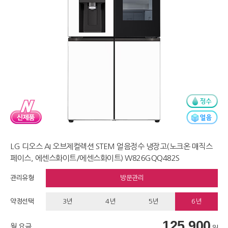
LG 디오스 AI 오브제컬렉션 STEM 얼음정수 냉장고(노크온 매직스
페이스, 에센스화이트/에센스화이트) W826GQQ482S
관리유형
방문관리
약정선택
3년
4년
5년
6년
125,900
월 요금