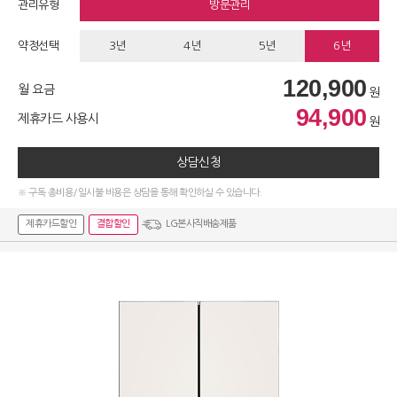
관리유형
방문관리
약정선택
3년
4년
5년
6년
120,900
월 요금
원
94,900
제휴카드 사용시
원
상담신청
※ 구독 총비용/일시불 비용은 상담을 통해 확인하실 수 있습니다.
제휴카드할인
결합할인
LG본사직배송제품