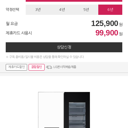
약정선택
3년
4년
5년
6년
125,900
월 요금
원
99,900
제휴카드 사용시
원
상담신청
※ 구독 총비용/일시불 비용은 상담을 통해 확인하실 수 있습니다.
제휴카드할인
결합할인
LG본사직배송제품