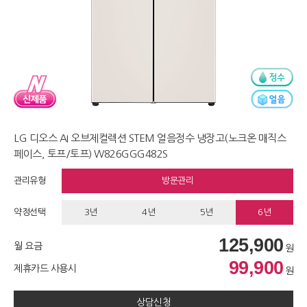
LG 디오스 AI 오브제컬렉션 STEM 얼음정수 냉장고(노크온 매직스
페이스, 토프/토프) W826GGG482S
관리유형
방문관리
약정선택
3년
4년
5년
6년
125,900
월 요금
원
99,900
제휴카드 사용시
원
상담신청