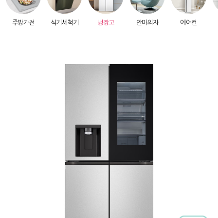
주방가전
식기세척기
냉장고
안마의자
에어컨