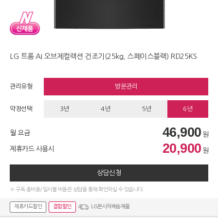
LG 트롬 AI 오브제컬렉션 건조기(25kg, 스페이스블랙) RD25KS
관리유형
방문관리
약정선택
3년
4년
5년
6년
46,900
월 요금
원
20,900
제휴카드 사용시
원
상담신청
※ 구독 총비용/일시불 비용은 상담을 통해 확인하실 수 있습니다.
제휴카드할인
결합할인
LG본사직배송제품