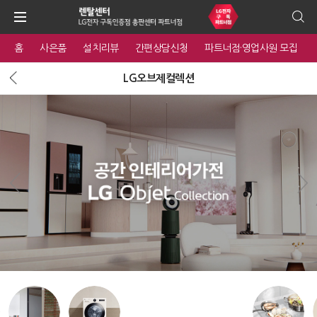
홈
사은품
설치리뷰
간편상담신청
파트너점·영업사원 모집
LG오브제컬렉션