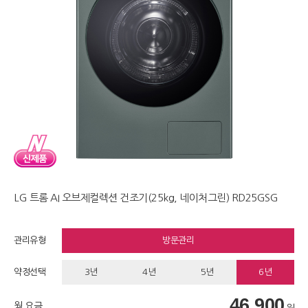
LG 트롬 AI 오브제컬렉션 건조기(25kg, 네이처그린) RD25GSG
관리유형
방문관리
약정선택
3년
4년
5년
6년
46,900
월 요금