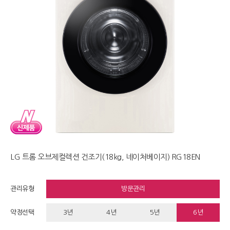
LG 트롬 오브제컬렉션 건조기(18kg, 네이처베이지) RG18EN
관리유형
방문관리
약정선택
3년
4년
5년
6년