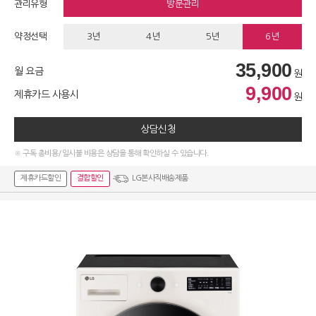
관리유형
방문관리
약정선택
3년
4년
5년
6년
35,900
월 요금
원
9,900
제휴카드 사용시
원
상담신청
※ 구독 총비용/일시불 비용은 상담을 통해 확인하실 수 있습니다.
제휴카드할인
결합할인
LG본사직배송제품