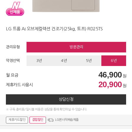
LG 트롬 AI 오브제컬렉션 건조기(25kg, 토프) RD25TS
관리유형
방문관리
약정선택
3년
4년
5년
6년
46,900
월 요금
원
20,900
제휴카드 사용시
원
상담신청
※ 구독 총비용/일시불 비용은 상담을 통해 확인하실 수 있습니다.
제휴카드할인
결합할인
LG본사직배송제품