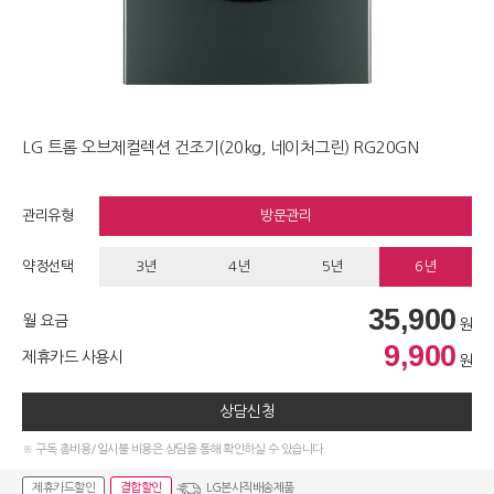
LG 트롬 오브제컬렉션 건조기(20kg, 네이처그린) RG20GN
관리유형
방문관리
약정선택
3년
4년
5년
6년
35,900
월 요금
원
9,900
제휴카드 사용시
원
상담신청
※ 구독 총비용/일시불 비용은 상담을 통해 확인하실 수 있습니다.
제휴카드할인
결합할인
LG본사직배송제품