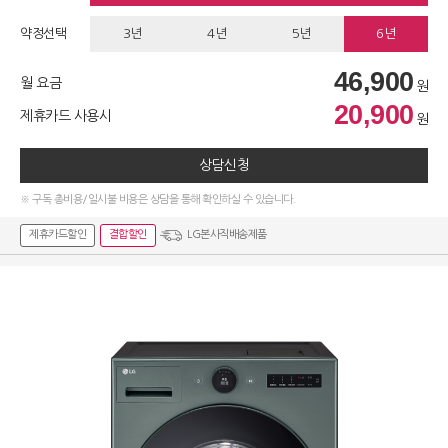
약정선택
3년
4년
5년
6년
46,900
월 요금
원
20,900
제휴카드 사용시
원
상담신청
※ 구독 총비용/일시불 비용은 상담을 통해 확인하실 수 있습니다.
제휴카드할인
결합할인
LG본사직배송제품