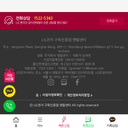
전화상담
|
1522-5343
전화걸기
LG 온라인 공식판매점의 전문 상담을 받으세요!
LG전자 구독인증점 렌탈센터
주소 : Jangwon Plaza, Dangha-dong, 405-11, Wondang-daero 840beon-gil 5 Seo-gu,
Incheon
상호: 주식회사 렌탈센터 │ 대표자:김세현
사업자등록번호: 294-87-00630
통신판매업신고번호: 제 2022-인천서구-3695 호
대표번호 : 1522-5343 │ 이메일 : lgrental-114@naver.com
LG전자서비스 주소: 서울시 영등포구 여의대로128(여의도동, LG트윈타워)
제품 및 서비스 문의 : 1544-7777
홈
개인정보처리방침
ⓒ
LG전자 구독인증점 렌탈센터 All rights reserved
홈
메뉴
빠른신청
톡톡상담
카톡상담