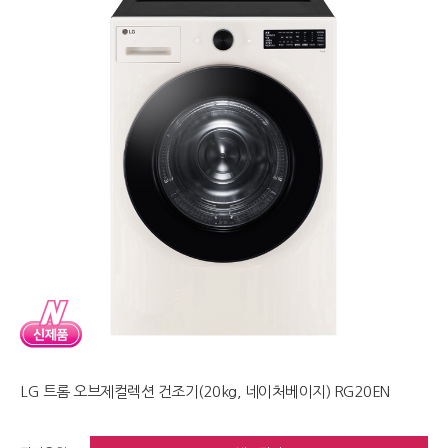
LG 트롬 오브제컬렉션 건조기(20kg, 네이처베이지) RG20EN