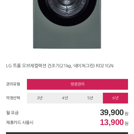
LG 트롬 오브제컬렉션 건조기(21kg, 네이처그린) RD21GN
관리유형
방문관리
약정선택
3년
4년
5년
6년
39,900
월 요금
원
13,900
제휴카드 사용시
원