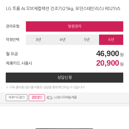
LG 트롬 AI 오브제컬렉션 건조기(25kg, 모던스테인리스) RD25VS
관리유형
방문관리
약정선택
3년
4년
5년
6년
46,900
월 요금
원
20,900
제휴카드 사용시
원
상담신청
※ 구독 총비용/일시불 비용은 상담을 통해 확인하실 수 있습니다.
제휴카드할인
결합할인
LG본사직배송제품