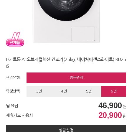
LG 트롬 AI 오브제컬렉션 건조기(25kg, 네이처에센스화이트) RD25
IS
관리유형
방문관리
약정선택
3년
4년
5년
6년
46,900
월 요금
원
20,900
제휴카드 사용시
원
상담신청