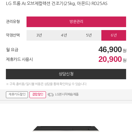
LG 트롬 AI 오브제컬렉션 건조기(25kg, 아몬드) RD25AS
관리유형
방문관리
약정선택
3년
4년
5년
6년
46,900
월 요금
원
20,900
제휴카드 사용시
원
상담신청
※ 구독 총비용/일시불 비용은 상담을 통해 확인하실 수 있습니다.
제휴카드할인
결합할인
LG본사직배송제품