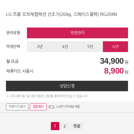
LG 트롬 오브제컬렉션 건조기(20kg, 스페이스블랙) RG20KN
관리유형
방문관리
약정선택
3년
4년
5년
6년
34,900
월 요금
원
8,900
제휴카드 사용시
원
상담신청
※ 구독 총비용/일시불 비용은 상담을 통해 확인하실 수 있습니다.
제휴카드할인
결합할인
LG본사직배송제품
1
2
맨끝