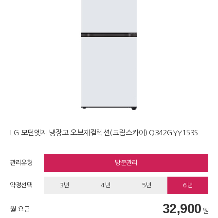
LG 모던엣지 냉장고 오브제컬렉션(크림스카이) Q342GYY153S
관리유형
방문관리
약정선택
3년
4년
5년
6년
32,900
월 요금
원