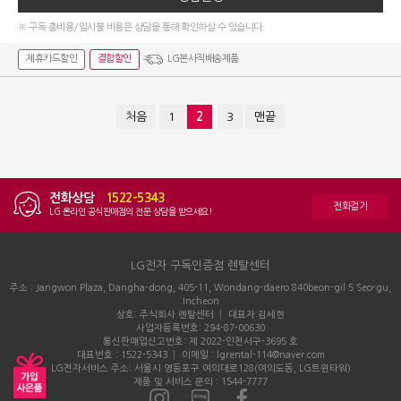
※ 구독 총비용/일시불 비용은 상담을 통해 확인하실 수 있습니다.
제휴카드할인
결합할인
LG본사직배송제품
처음
1
2
3
맨끝
전화상담
|
1522-5343
전화걸기
LG 온라인 공식판매점의 전문 상담을 받으세요!
LG전자 구독인증점 렌탈센터
주소 : Jangwon Plaza, Dangha-dong, 405-11, Wondang-daero 840beon-gil 5 Seo-gu,
Incheon
상호: 주식회사 렌탈센터 │ 대표자:김세현
사업자등록번호: 294-87-00630
통신판매업신고번호: 제 2022-인천서구-3695 호
대표번호 : 1522-5343 │ 이메일 : lgrental-114@naver.com
LG전자서비스 주소: 서울시 영등포구 여의대로128(여의도동, LG트윈타워)
제품 및 서비스 문의 : 1544-7777