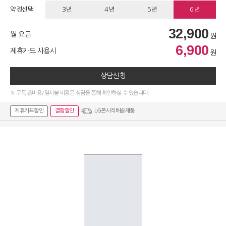
약정선택
3년
4년
5년
6년
32,900
월 요금
원
6,900
제휴카드 사용시
원
상담신청
※ 구독 총비용/일시불 비용은 상담을 통해 확인하실 수 있습니다.
제휴카드할인
결합할인
LG본사직배송제품