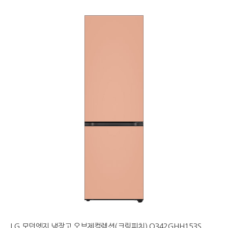
LG 모던엣지 냉장고 오브제컬렉션(크림피치) Q342GHH153S