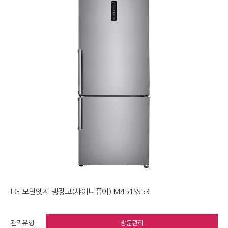
LG 모던엣지 냉장고(샤이니퓨어) M451SS53
관리유형
방문관리