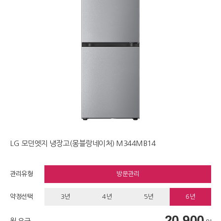
LG 모던엣지 냉장고(몽블랑네이처) M344MB14
관리유형
방문관리
약정선택
3년
4년
5년
6년
20,900
월 요금