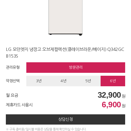
LG 모던엣지 냉장고 오브제컬렉션(클레이브라운/베이지) Q342GC
B153S
관리유형
방문관리
약정선택
3년
4년
5년
6년
32,900
월 요금
원
6,900
제휴카드 사용시
원
상담신청
※ 구독 총비용/일시불 비용은 상담을 통해 확인하실 수 있습니다.