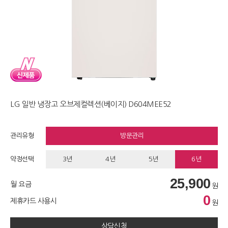
LG 일반 냉장고 오브제컬렉션(베이지) D604MEE52
관리유형
방문관리
약정선택
3년
4년
5년
6년
25,900
월 요금
원
0
제휴카드 사용시
원
상담신청