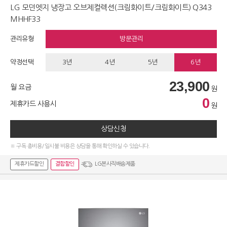
LG 모던엣지 냉장고 오브제컬렉션(크림화이트/크림화이트) Q343
MHHF33
관리유형
방문관리
약정선택
3년
4년
5년
6년
23,900
월 요금
원
0
제휴카드 사용시
원
상담신청
※ 구독 총비용/일시불 비용은 상담을 통해 확인하실 수 있습니다.
제휴카드할인
결합할인
LG본사직배송제품