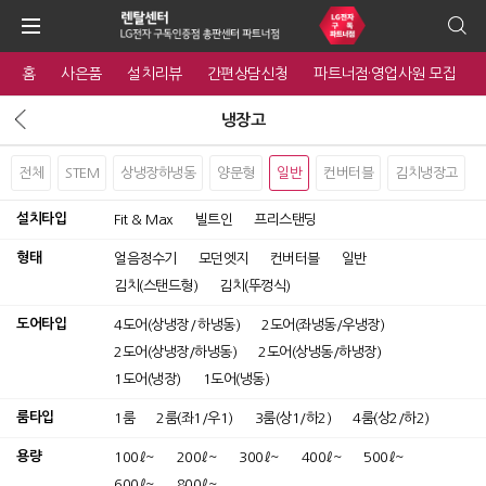
홈
사은품
설치리뷰
간편상담신청
파트너점·영업사원 모집
냉장고
전체
STEM
상냉장하냉동
양문형
일반
컨버터블
김치냉장고
설치타입
Fit & Max
빌트인
프리스탠딩
형태
얼음정수기
모던엣지
컨버터블
일반
김치(스탠드형)
김치(뚜껑식)
도어타입
4도어(상냉장 / 하냉동)
2도어(좌냉동/우냉장)
2도어(상냉장/하냉동)
2도어(상냉동/하냉장)
1도어(냉장)
1도어(냉동)
룸타입
1룸
2룸(좌1/우1)
3룸(상1/하2)
4룸(상2/하2)
용량
100ℓ~
200ℓ~
300ℓ~
400ℓ~
500ℓ~
600ℓ~
800ℓ~