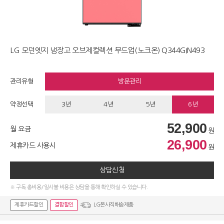
LG 모던엣지 냉장고 오브제컬렉션 무드업(노크온) Q344GIN493
관리유형
방문관리
약정선택
3년
4년
5년
6년
52,900
월 요금
원
26,900
제휴카드 사용시
원
상담신청
※ 구독 총비용/일시불 비용은 상담을 통해 확인하실 수 있습니다.
제휴카드할인
결합할인
LG본사직배송제품