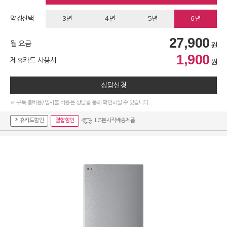
약정선택
3년
4년
5년
6년
27,900
월 요금
원
1,900
제휴카드 사용시
원
상담신청
※ 구독 총비용/일시불 비용은 상담을 통해 확인하실 수 있습니다.
제휴카드할인
결합할인
LG본사직배송제품