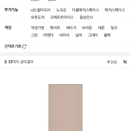
부가기능
LED컬러도어
노크온
더블매직스페이스
매직스페이스
오토도어
크래프트아이스
음성인식
색상
색상가변
화이트
베이지
브라운
레몬
핑크
그린
라벤더
네이비
실버
그레이
블랙
선택초기화
33
총
개의 검색결과