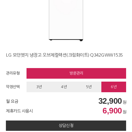
LG 모던엣지 냉장고 오브제컬렉션(크림화이트) Q342GWW153S
관리유형
방문관리
약정선택
3년
4년
5년
6년
32,900
월 요금
원
6,900
제휴카드 사용시
원
상담신청