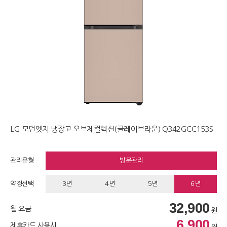
LG 모던엣지 냉장고 오브제컬렉션(클레이브라운) Q342GCC153S
관리유형
방문관리
약정선택
3년
4년
5년
6년
32,900
월 요금
원
6,900
제휴카드 사용시