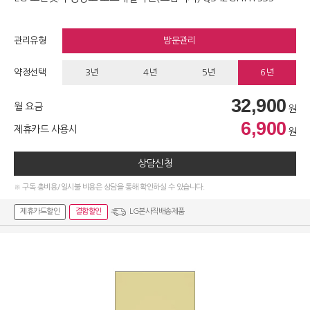
관리유형
방문관리
약정선택
3년
4년
5년
6년
32,900
월 요금
원
6,900
제휴카드 사용시
원
상담신청
※ 구독 총비용/일시불 비용은 상담을 통해 확인하실 수 있습니다.
제휴카드할인
결합할인
LG본사직배송제품