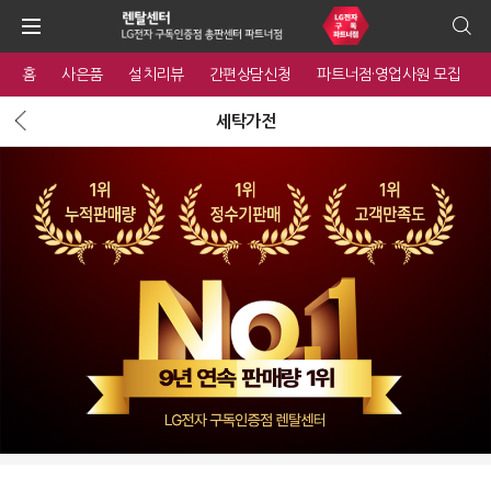
홈
사은품
설치리뷰
간편상담신청
파트너점·영업사원 모집
세탁가전