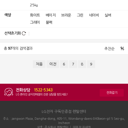
25㎏
색상
화이트
베이지
브라운
그린
네이비
실버
그레이
블랙
선택초기화
97
총
개의 검색결과
처음
이전
6
7
8
9
전화상담
|
1522-5343
전화걸기
LG 온라인 공식판매점의 전문 상담을 받으세요!
LG전자 구독인증점 렌탈센터
주소 : Jangwon Plaza, Dangha-dong, 405-11, Wondang-daero 840beon-gil 5 Seo-gu,
Incheon
상호: 주식회사 렌탈센터 │ 대표자:김세현