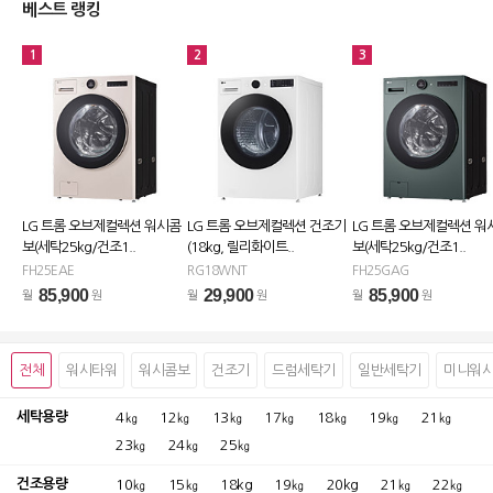
베스트 랭킹
1
2
3
LG 트롬 오브제컬렉션 워시콤
LG 트롬 오브제컬렉션 건조기
LG 트롬 오브제컬렉션 워
보(세탁25kg/건조1..
(18kg, 릴리화이트..
보(세탁25kg/건조1..
FH25EAE
RG18WNT
FH25GAG
85,900
29,900
85,900
월
원
월
원
월
원
전체
워시타워
워시콤보
건조기
드럼세탁기
일반세탁기
미니워
세탁용량
4㎏
12㎏
13㎏
17㎏
18㎏
19㎏
21㎏
23㎏
24㎏
25㎏
건조용량
10㎏
15㎏
18kg
19㎏
20kg
21㎏
22㎏