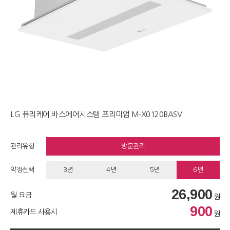
LG 퓨리케어 바스에어시스템 프리미엄 M-X0120BASV
관리유형
방문관리
약정선택
3년
4년
5년
6년
26,900
월 요금
원
900
제휴카드 사용시
원