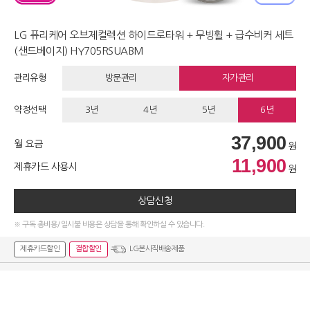
LG 퓨리케어 오브제컬렉션 하이드로타워 + 무빙휠 + 급수비커 세트
(샌드베이지) HY705RSUABM
관리유형
방문관리
자가관리
약정선택
3년
4년
5년
6년
37,900
월 요금
원
11,900
제휴카드 사용시
원
상담신청
※ 구독 총비용/일시불 비용은 상담을 통해 확인하실 수 있습니다.
제휴카드할인
결합할인
LG본사직배송제품