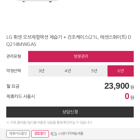
LG 휘센 오브제컬렉션 제습기 + 건조케이스(21L, 에센스화이트) D
Q214MWGAS
관리유형
방문관리
약정선택
3년
4년
5년
6년
23,900
월 요금
원
0
제휴카드 사용시
원
상담신청
※ 구독 총비용/일시불 비용은 상담을 통해 확인하실 수 있습니다.
제휴카드할인
결합할인
LG본사직배송제품