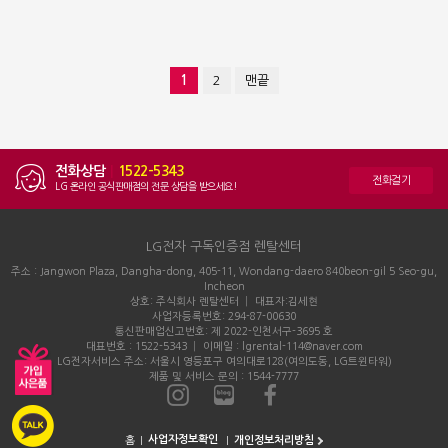
1
2
맨끝
전화상담
|
1522-5343
전화걸기
LG 온라인 공식판매점의 전문 상담을 받으세요!
LG전자 구독인증점 렌탈센터
주소 : Jangwon Plaza, Dangha-dong, 405-11, Wondang-daero 840beon-gil 5 Seo-gu,
Incheon
상호: 주식회사 렌탈센터 │ 대표자:김세현
사업자등록번호: 294-87-00630
통신판매업신고번호: 제 2022-인천서구-3695 호
대표번호 : 1522-5343 │ 이메일 : lgrental-114@naver.com
LG전자서비스 주소: 서울시 영등포구 여의대로128(여의도동, LG트윈타워)
제품 및 서비스 문의 : 1544-7777
홈
개인정보처리방침