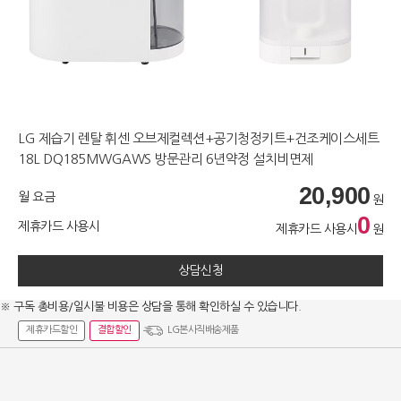
LG 제습기 렌탈 휘센 오브제컬렉션+공기청정키트+건조케이스세트
18L DQ185MWGAWS 방문관리 6년약정 설치비면제
20,900
월 요금
원
0
제휴카드 사용시
제휴카드 사용시
원
상담신청
※ 구독 총비용/일시불 비용은 상담을 통해 확인하실 수 있습니다.
제휴카드할인
결합할인
LG본사직배송제품