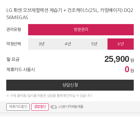
LG 휘센 오브제컬렉션 제습기 + 건조케이스(25L, 카밍베이지) DQ2
56MEGAS
관리유형
방문관리
약정선택
3년
4년
5년
6년
25,900
월 요금
원
0
제휴카드 사용시
원
상담신청
※ 구독 총비용/일시불 비용은 상담을 통해 확인하실 수 있습니다.
제휴카드할인
결합할인
LG본사직배송제품