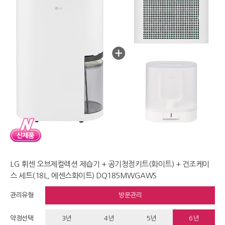
LG 휘센 오브제컬렉션 제습기 + 공기청정키트(화이트) + 건조케이
스 세트(18L, 에센스화이트) DQ185MWGAWS
관리유형
방문관리
약정선택
3년
4년
5년
6년