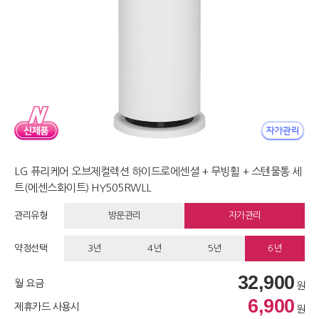
LG 퓨리케어 오브제컬렉션 하이드로에센셜 + 무빙휠 + 스텐물통 세
트(에센스화이트) HY505RWLL
관리유형
방문관리
자가관리
약정선택
3년
4년
5년
6년
32,900
월 요금
원
6,900
제휴카드 사용시
원