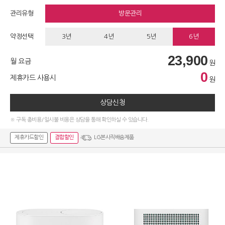
관리유형
방문관리
약정선택
3년
4년
5년
6년
23,900
월 요금
원
0
제휴카드 사용시
원
상담신청
※ 구독 총비용/일시불 비용은 상담을 통해 확인하실 수 있습니다.
제휴카드할인
결합할인
LG본사직배송제품