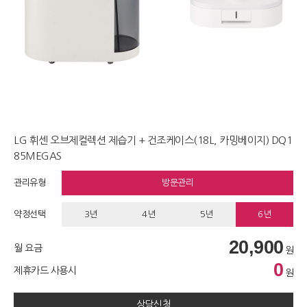
LG 휘센 오브제컬렉션 제습기 + 건조케이스(18L, 카밍베이지) DQ1
85MEGAS
관리유형
방문관리
약정선택
3년
4년
5년
6년
20,900
월 요금
원
0
제휴카드 사용시
원
상담신청