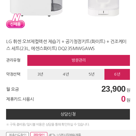
LG 휘센 오브제컬렉션 제습기 + 공기청정키트(화이트) + 건조케이
스 세트(23L, 에센스화이트) DQ235MWGAWS
관리유형
방문관리
약정선택
3년
4년
5년
6년
23,900
월 요금
원
0
제휴카드 사용시
원
상담신청
※ 구독 총비용/일시불 비용은 상담을 통해 확인하실 수 있습니다.
제휴카드할인
결합할인
LG본사직배송제품