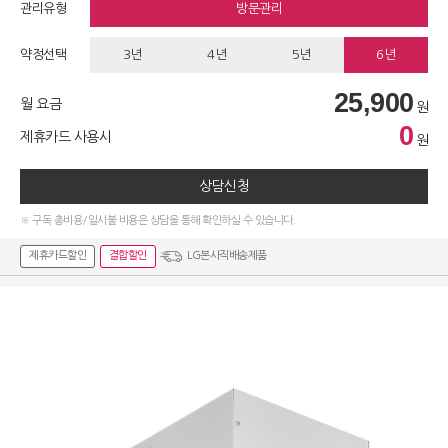
관리유형
방문관리
약정선택
3년
4년
5년
6년
25,900
월 요금
원
0
제휴카드 사용시
원
상담신청
※ 구독 총비용/일시불 비용은 상담을 통해 확인하실 수 있습니다.
제휴카드할인
결합할인
LG본사직배송제품