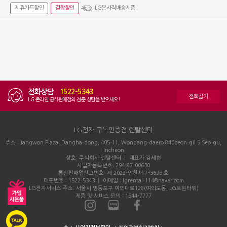
제휴카드할인
결합할인
LG본사직배송제품
전화상담
|
1522-5343
전화걸기
LG 온라인 공식판매점의 전문 상담을 받으세요!
LG전자 구독인증점 렌탈센터
주소 : Jangwon Plaza, Dangha-dong, 405-11, Wondang-daero 840beon-gil 5 Seo-gu,
Incheon
상호: 주식회사 렌탈센터 │ 대표자:김세현
사업자등록번호: 294-87-00630
통신판매업신고번호: 제 2022-인천서구-3695 호
대표번호 : 1522-5343 │ 이메일 : lgrental-114@naver.com
LG전자서비스 주소: 서울시 영등포구 여의대로128(여의도동, LG트윈타워)
제품 및 서비스 문의 : 1544-7777