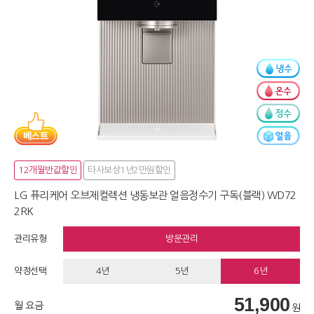
12개월반값할인
타사보상1년2만원할인
LG 퓨리케어 오브제컬렉션 냉동보관 얼음정수기 구독(블랙) WD72
2RK
관리유형
방문관리
약정선택
4년
5년
6년
51,900
월 요금
원