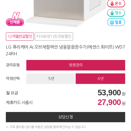
12개월반값할인
타사보상1년2만원할인
LG 퓨리케어 AI 오브제컬렉션 냉동얼음정수기(에센스 화이트) WD7
24RH
관리유형
방문관리
약정선택
5년
6년
53,900
월 요금
원
27,900
제휴카드 사용시
원
상담신청
※ 구독 총비용/일시불 비용은 상담을 통해 확인하실 수 있습니다.