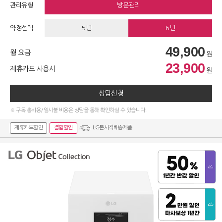
관리유형
방문관리
약정선택
5년
6년
49,900
월 요금
원
23,900
제휴카드 사용시
원
상담신청
※ 구독 총비용/일시불 비용은 상담을 통해 확인하실 수 있습니다.
제휴카드할인
결합할인
LG본사직배송제품