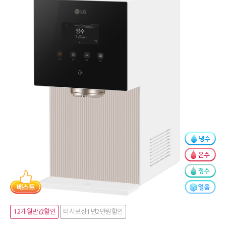
12개월반값할인
타사보상1년2만원할인