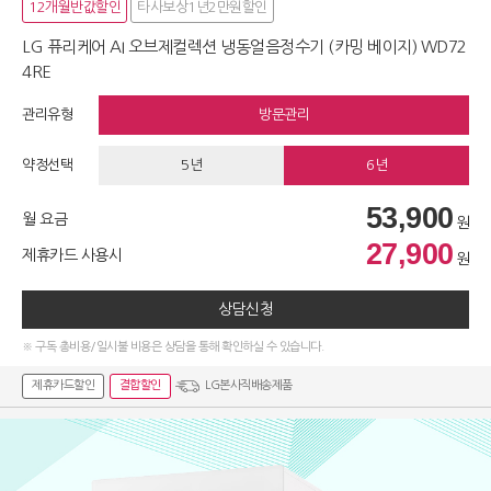
12개월반값할인
타사보상1년2만원할인
LG 퓨리케어 AI 오브제컬렉션 냉동얼음정수기 (카밍 베이지) WD72
4RE
관리유형
방문관리
약정선택
5년
6년
53,900
월 요금
원
27,900
제휴카드 사용시
원
상담신청
※ 구독 총비용/일시불 비용은 상담을 통해 확인하실 수 있습니다.
제휴카드할인
결합할인
LG본사직배송제품