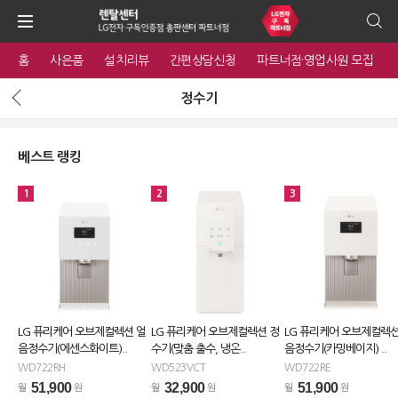
홈
사은품
설치리뷰
간편상담신청
파트너점·영업사원 모집
정수기
베스트 랭킹
1
2
3
LG 퓨리케어 오브제컬렉션 얼
LG 퓨리케어 오브제컬렉션 정
LG 퓨리케어 오브제컬렉션
음정수기(에센스화이트)..
수기(맞춤 출수, 냉온..
음정수기(카밍베이지) ..
WD722RH
WD523VCT
WD722RE
51,900
32,900
51,900
월
원
월
원
월
원