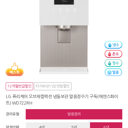
12개월반값할인
타사보상1년2만원할인
LG 퓨리케어 오브제컬렉션 냉동보관 얼음정수기 구독(에센스화이
트) WD722RH
관리유형
방문관리
약정선택
4년
5년
6년