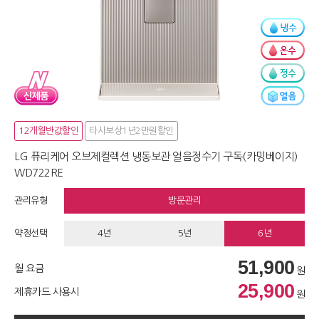
12개월반값할인
타사보상1년2만원할인
LG 퓨리케어 오브제컬렉션 냉동보관 얼음정수기 구독(카밍베이지)
WD722RE
관리유형
방문관리
약정선택
4년
5년
6년
51,900
월 요금
원
25,900
제휴카드 사용시
원