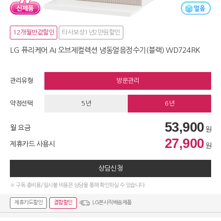
12개월반값할인
타사보상1년2만원할인
LG 퓨리케어 AI 오브제컬렉션 냉동얼음정수기(블랙) WD724RK
관리유형
방문관리
약정선택
5년
6년
53,900
월 요금
원
27,900
제휴카드 사용시
원
상담신청
※ 구독 총비용/일시불 비용은 상담을 통해 확인하실 수 있습니다.
제휴카드할인
결합할인
LG본사직배송제품