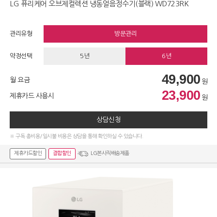
LG 퓨리케어 오브제컬렉션 냉동얼음정수기(블랙) WD723RK
관리유형
방문관리
약정선택
5년
6년
49,900
월 요금
원
23,900
제휴카드 사용시
원
상담신청
※ 구독 총비용/일시불 비용은 상담을 통해 확인하실 수 있습니다.
제휴카드할인
결합할인
LG본사직배송제품