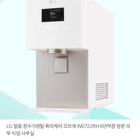
LG 얼음 정수기렌탈 퓨리케어 오브제 WD722RH 6년약정 방문 의
무 식당 사무실