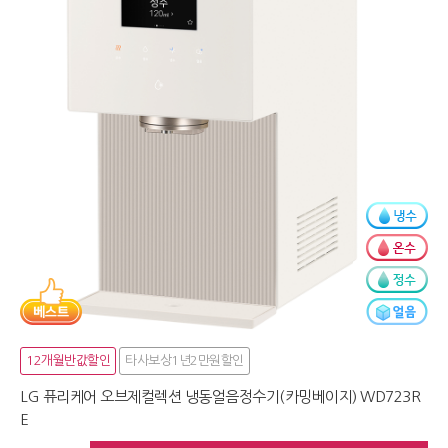
12개월반값할인
타사보상1년2만원할인
LG 퓨리케어 오브제컬렉션 냉동얼음정수기(카밍베이지) WD723R
E