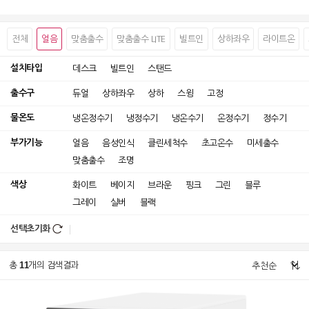
전체
얼음
맞춤출수
맞춤출수 LITE
빌트인
상하좌우
라이트온
설치타입
데스크
빌트인
스탠드
출수구
듀얼
상하좌우
상하
스윙
고정
물온도
냉온정수기
냉정수기
냉온수기
온정수기
정수기
부가기능
얼음
음성인식
클린세척수
초고온수
미세출수
맞춤출수
조명
색상
화이트
베이지
브라운
핑크
그린
블루
그레이
실버
블랙
선택초기화
11
총
개의 검색결과