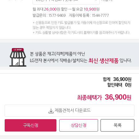
26,000
10,900
월 최대
원 할인 → 월 요금
원
발급문의 : 1577-9469 자동이체 등록 : 1544-7777
* 신용등으로 인한 카드 발급불가 및 자동이체 미신청으로 인하여 할인되지
않는 경우 책임지지 않습니다.
* 카드 상품별 상세사항은 각 카드사의 홈페이지를 참조해주시기 바랍니다.
36,900
합계
원
0
할인혜택
원
36,900
최종혜택가
원
제품견적서 다운로드
구독신청
상담신청
목록