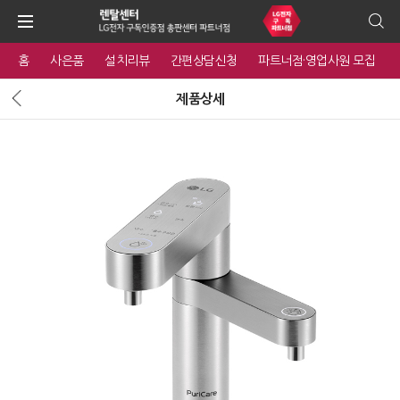
홈
사은품
설치리뷰
간편상담신청
파트너점·영업사원 모집
제품상세