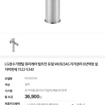
LG정수기렌탈 퓨리케어 빌트인 듀얼 WU923AS 자가관리 6년약정 설
치비면제 1522-5343
WU923AS
모델명
실버
색상
초기비용(설치비/가입비/배송비) 면제
시스템
36,900
월 요금
원
제휴카드혜택
LG전자 구독엔로카 롯데카드
사용 시