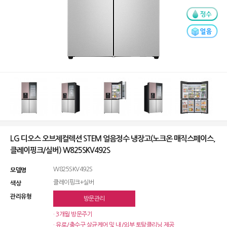
LG 디오스 오브제컬렉션 STEM 얼음정수 냉장고(노크온 매직스페이스,
클레이핑크/실버) W825SKV492S
W825SKV492S
모델명
클레이핑크+실버
색상
관리유형
방문관리
· 3개월 방문주기
· 유로/출수구 살균케어 및 내/외부 토탈클리닝 제공