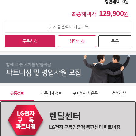
0
할인혜택
원
129,900
최종혜택가
원
제품견적서 다운로드
구독신청
상담신청
목록
공통정보
제품상세정보
구매혜택·사은품
설치리뷰