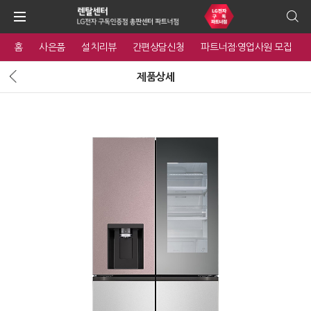
홈
사은품
설치리뷰
간편상담신청
파트너점·영업사원 모집
제품상세