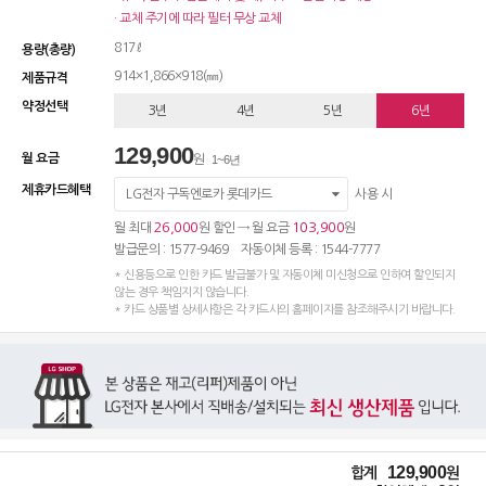
· 교체 주기에 따라 필터 무상 교체
817ℓ
용량(총량)
914×1,866×918(㎜)
제품규격
약정선택
3년
4년
5년
6년
129,900
월 요금
원
1~6년
제휴카드혜택
LG전자 구독엔로카 롯데카드
사용 시
26,000
103,900
월 최대
원 할인 → 월 요금
원
발급문의 : 1577-9469 자동이체 등록 : 1544-7777
* 신용등으로 인한 카드 발급불가 및 자동이체 미신청으로 인하여 할인되지
않는 경우 책임지지 않습니다.
* 카드 상품별 상세사항은 각 카드사의 홈페이지를 참조해주시기 바랍니다.
129,900
합계
원