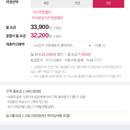
약정선택
4년
5년
6년
· 1년1만원할인
· 타사보상1년1만원할인
33,900
월 요금
원
1~6년
32,200
결합시 월 요금
원
1~6년
제휴카드혜택
LG전자 구독엔로카 롯데카드
사용 시
26,000
7,900
월 최대
원 할인 → 월 요금
원
발급문의 : 1577-9469 자동이체 등록 : 1544-7777
* 신용등으로 인한 카드 발급불가 및 자동이체 미신청으로 인하여 할인되지
않는 경우 책임지지 않습니다.
* 카드 상품별 상세사항은 각 카드사의 홈페이지를 참조해주시기 바랍니다.
구독 총요금 2,440,800원
- 대표요금제 기준이며 요금제에 따라 구독 총비용이 다를 수 있음
- 6년동안 무상 A/S (계약기간 내)
- 초기 구입비용 0원 (72개월 분할납부)
일시불요금 2,380,000원(6년 케어십비용 포함)