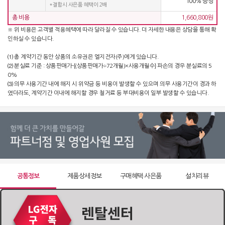
100% 증정
*결합시 사은품 혜택이 2배
51,900
원 [방문] [6년약정]
총 비용
1,660,800원
※ 위 비용은 고객별 적용혜택에 따라 달라질 수 있습니다. 더 자세한 내용은 상담을 통해 확
정수기 WD722RE
인하실 수 있습니다.
63,900
원 [방문] [4년약정]
⑴ 총 계약기간 동안 상품의 소유권은 엘지전자(주)에게 있습니다.
⑵ 분실료 기준 : 상품판매가-{(상품판매가÷72개월)×사용개월수} 파손의 경우 분실료의 5
정수기 WD722RE
0%
55,900
원 [방문] [5년약정]
⑶ 의무 사용기간 내에 해지 시 위약금 등 비용이 발생할 수 있으며 의무 사용기간이 경과 하
였더라도, 계약기간 이내에 해지할 경우 철거료 등 부대비용이 일부 발생할 수 있습니다.
정수기 WD722RE
51,900
원 [방문] [6년약정]
공통정보
제품상세정보
구매혜택·사은품
설치리뷰