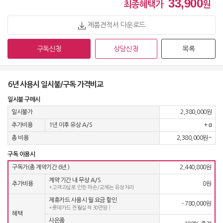
33,900
49,900
원 [방문] [6년약정]
최종혜택가
원
제품견적서 다운로드
정수기 WD722RH
63,900
원 [방문] [4년약정]
구독신청
상담신청
목록
정수기 WD722RH
55,900
원 [방문] [5년약정]
6년 사용시 일시불/구독 가격비교
일시불 구매시
정수기 WD722RH
일시불가
2,380,000원
51,900
원 [방문] [6년약정]
추가비용
1년 이후 유상 A/S
+ α
총 비용
2,380,000원~
정수기 WD722RK
63,900
원 [방문] [4년약정]
구독 이용시
구독가(총 계약기간 6년
)
2,440,800원
계약 기간 내 무상 A/S
정수기 WD722RK
추가비용
0원
*고객과실로 인한 파손/교체는 유상처리
55,900
원 [방문] [5년약정]
제휴카드 사용시 월 요금 할인
- 780,000원
*롯데카드 전월실적 30만원 ↑
혜택
정수기 WD722RK
사은품