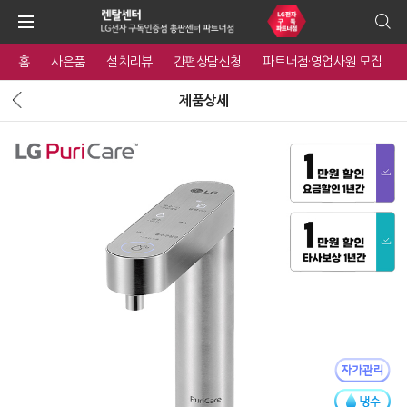
홈
사은품
설치리뷰
간편상담신청
파트너점·영업사원 모집
제품상세