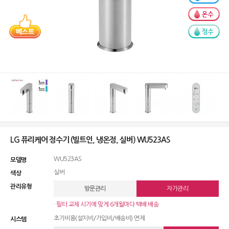
LG 퓨리케어 정수기 (빌트인, 냉온정, 실버) WU523AS
WU523AS
모델명
실버
색상
관리유형
방문관리
자가관리
· 필터 교체 시기에 맞게 6개월마다 택배 배송
초기비용(설치비/가입비/배송비) 면제
시스템