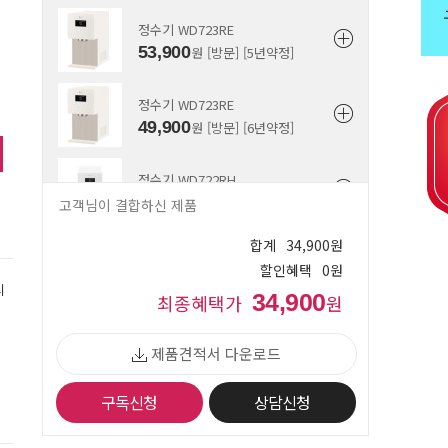
정수기 WD723RE
53,900
원 [방문] [5년약정]
정수기 WD723RE
49,900
원 [방문] [6년약정]
정수기 WD722RH
63,900
원 [방문] [4년약정]
고객님이 결합하신 제품
합계
34,900
원
정수기 WD722RH
할인혜택
0
원
55,900
원 [방문] [5년약정]
시
34,900
최종혜택가
원
정수기 WD722RH
51,900
제품견적서 다운로드
원 [방문] [6년약정]
구독신청
상담신청
정수기 WD722RK
63,900
원 [방문] [4년약정]