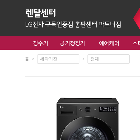
정수기
공기청정기
에어케어
스
홈
>
>