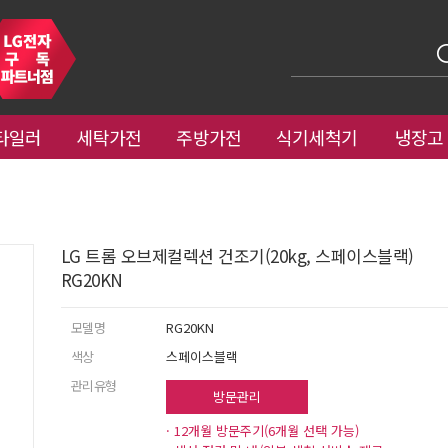
타일러
세탁가전
주방가전
식기세척기
냉장고
LG 트롬 오브제컬렉션 건조기(20kg, 스페이스블랙)
RG20KN
모델명
RG20KN
색상
스페이스블랙
관리유형
방문관리
· 12개월 방문주기(6개월 선택 가능)