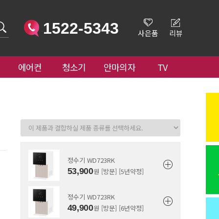
1522-5343
사은품
리뷰
에어컨
청소기
안마의자
TV
정수기 WD723RK
53,900
원 [방문] [5년약정]
정수기 WD723RK
49,900
원 [방문] [6년약정]