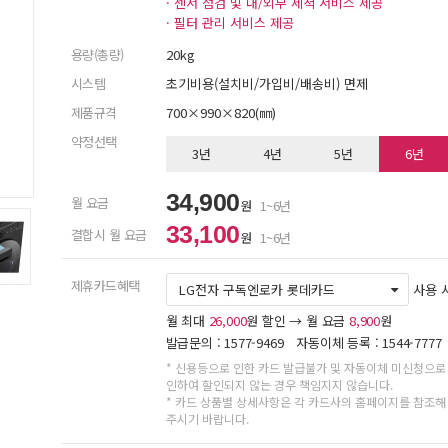
· 센서 점검 및 내/외부 세척 서비스 제공
· 필터 관리 서비스 제공
용량(총량)
20kg
시스템
초기비용(설치비/가입비/배송비) 면제
제품규격
700×990×820(㎜)
약정선택
3년
4년
5년
6년
34,900
월 요금
원
1~6년
33,100
결합시 월 요금
원
1~6년
제휴카드혜택
LG전자 구독엔로카 롯데카드
사용 
월 최대
26,000
원 할인 → 월 요금
8,900
원
발급문의 : 1577-9469 자동이체 등록 : 1544-7777
* 신용등으로 인한 카드 발급불가 및 자동이체 미신청으로
인하여 할인되지 않는 경우 책임지지 않습니다.
* 카드 상품별 상세사항은 각 카드사의 홈페이지를 참조해
주시기 바랍니다.