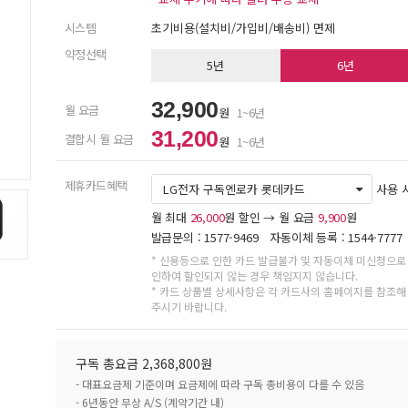
시스템
초기비용(설치비/가입비/배송비) 면제
약정선택
5년
6년
32,900
월 요금
원
1~6년
31,200
결합시 월 요금
원
1~6년
제휴카드혜택
LG전자 구독엔로카 롯데카드
사용 
월 최대
26,000
원 할인 → 월 요금
9,900
원
발급문의 : 1577-9469 자동이체 등록 : 1544-7777
* 신용등으로 인한 카드 발급불가 및 자동이체 미신청으로
인하여 할인되지 않는 경우 책임지지 않습니다.
* 카드 상품별 상세사항은 각 카드사의 홈페이지를 참조해
주시기 바랍니다.
구독 총요금 2,368,800원
- 대표요금제 기준이며 요금제에 따라 구독 총비용이 다를 수 있음
- 6년동안 무상 A/S (계약기간 내)