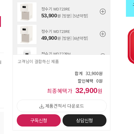
정수기 WD723RE
53,900
원 [방문] [5년약정]
정수기 WD723RE
49,900
원 [방문] [6년약정]
정수기 WD722RH
63,900
원 [방문] [4년약정]
고객님이 결합하신 제품
시
합계
32,900
원
정수기 WD722RH
할인혜택
0
원
55,900
원 [방문] [5년약정]
32,900
최종혜택가
원
정수기 WD722RH
51,900
제품견적서 다운로드
원 [방문] [6년약정]
구독신청
상담신청
정수기 WD722RK
63,900
원 [방문] [4년약정]