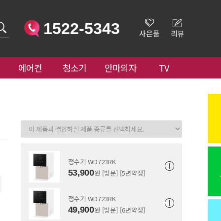
1522-5343
사은품
리뷰
에어컨
청소기
안마의자
TV
정수기 WD723RK
53,900
원 [방문] [5년약정]
정수기 WD723RK
49,900
원 [방문] [6년약정]