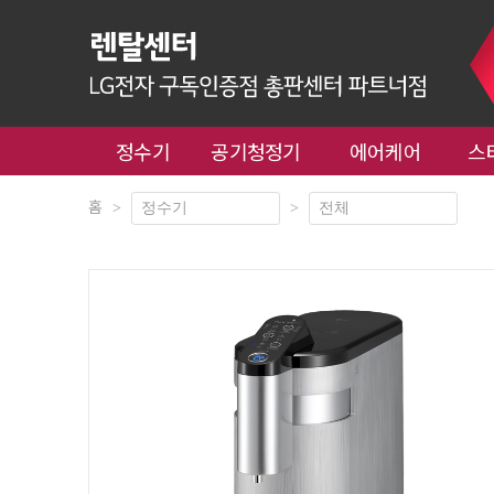
정수기
공기청정기
에어케어
스
홈
>
>