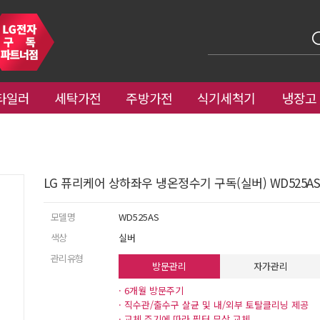
타일러
세탁가전
주방가전
식기세척기
냉장고
LG 퓨리케어 상하좌우 냉온정수기 구독(실버) WD525AS
모델명
WD525AS
색상
실버
관리유형
방문관리
자가관리
· 6개월 방문주기
· 직수관/출수구 살균 및 내/외부 토탈클리닝 제공
· 교체 주기에 따라 필터 무상 교체