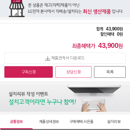
43,900
합계
원
0
할인혜택
원
43,900
최종혜택가
원
제품견적서 다운로드
구독신청
상담신청
목록
공통정보
제품상세정보
구매혜택·사은품
설치리뷰