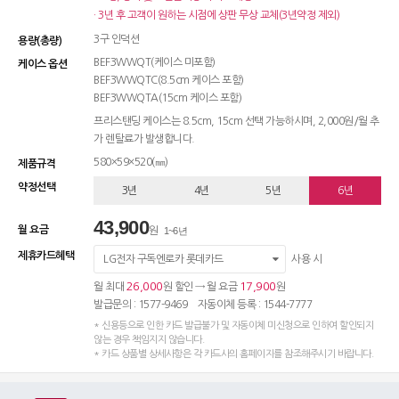
· 3년 후 고객이 원하는 시점에 상판 무상 교체(3년약정 제외)
3구 인덕션
용량(총량)
BEF3WWQT(케이스 미포함)
케이스 옵션
BEF3WWQTC(8.5cm 케이스 포함)
BEF3WWQTA(15cm 케이스 포함)
프리스탠딩 케이스는 8.5cm, 15cm 선택 가능하시며, 2,000원/월 추
가 렌탈료가 발생합니다.
580×59×520(㎜)
제품규격
약정선택
3년
4년
5년
6년
43,900
월 요금
원
1~6년
제휴카드혜택
LG전자 구독엔로카 롯데카드
사용 시
26,000
17,900
월 최대
원 할인 → 월 요금
원
발급문의 : 1577-9469 자동이체 등록 : 1544-7777
* 신용등으로 인한 카드 발급불가 및 자동이체 미신청으로 인하여 할인되지
않는 경우 책임지지 않습니다.
* 카드 상품별 상세사항은 각 카드사의 홈페이지를 참조해주시기 바랍니다.