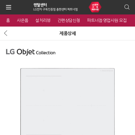
홈
사은품
설치리뷰
간편상담신청
파트너점·영업사원 모집
제품상세