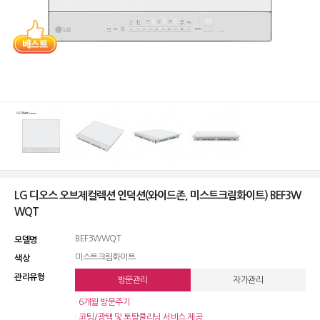
LG 디오스 오브제컬렉션 인덕션(와이드존, 미스트크림화이트) BEF3W
WQT
BEF3WWQT
모델명
미스트크림화이트
색상
관리유형
방문관리
자가관리
· 6개월 방문주기
· 코팅/광택 및 토탈클리닝 서비스 제공