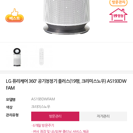
LG 퓨리케어 360˚ 공기청정기 플러스(19평, 크리미스노우) AS193DW
FAM
AS193DWFAM
모델명
크리미스노우
색상
관리유형
방문관리
자가관리
· 6개월 방문주기
· 센서 점검 및 내/외부 클리닝 서비스 제공