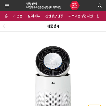
홈
사은품
설치리뷰
간편상담신청
파트너점·영업사원 모집
제품상세