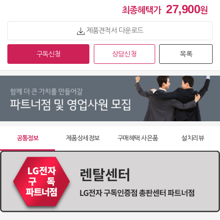
27,900
최종혜택가
원
제품견적서 다운로드
구독신청
상담신청
목록
공통정보
제품상세정보
구매혜택·사은품
설치리뷰