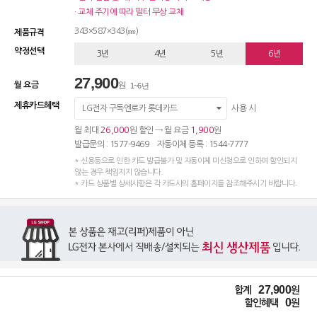
· 교체 주기에 따라 필터 무상 교체
343×587×343(㎜)
제품규격
약정선택
3년
4년
5년
6년
27,900
월 요금
원
1~6년
제휴카드혜택
LG전자 구독엔로카 롯데카드
사용 시
26,000
1,900
월 최대
원 할인 → 월 요금
원
발급문의 : 1577-9469 자동이체 등록 : 1544-7777
* 신용등으로 인한 카드 발급불가 및 자동이체 미신청으로 인하여 할인되지
않는 경우 책임지지 않습니다.
* 카드 상품별 상세사항은 각 카드사의 홈페이지를 참조해주시기 바랍니다.
27,900
합계
원
0
할인혜택
원