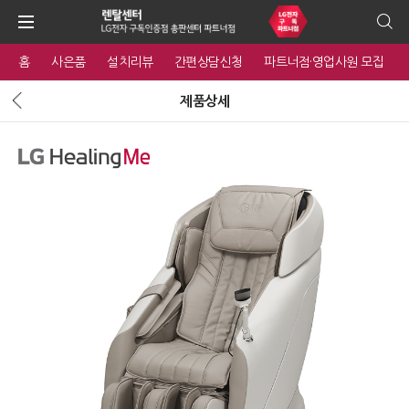
홈
사은품
설치리뷰
간편상담신청
파트너점·영업사원 모집
제품상세