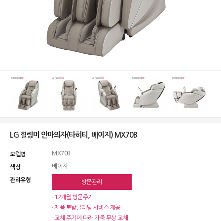
LG 힐링미 안마의자(타히티, 베이지) MX70B
MX70B
모델명
베이지
색상
관리유형
방문관리
· 12개월 방문주기
· 제품 토탈클리닝 서비스 제공
· 교체 주기에 따라 가죽 무상 교체