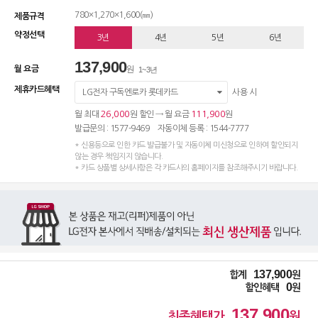
780×1,270×1,600(㎜)
제품규격
약정선택
3년
4년
5년
6년
137,900
월 요금
원
1~3년
제휴카드혜택
LG전자 구독엔로카 롯데카드
사용 시
26,000
111,900
월 최대
원 할인 → 월 요금
원
발급문의 : 1577-9469 자동이체 등록 : 1544-7777
* 신용등으로 인한 카드 발급불가 및 자동이체 미신청으로 인하여 할인되지
않는 경우 책임지지 않습니다.
* 카드 상품별 상세사항은 각 카드사의 홈페이지를 참조해주시기 바랍니다.
137,900
합계
원
0
할인혜택
원
137,900
최종혜택가
원