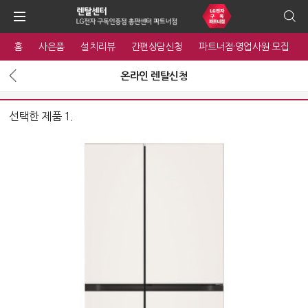
홈
사은품
설치리뷰
간편상담신청
파트너점·영업사원 모집
온라인 렌탈신청
선택한 제품 1.