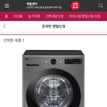
홈
사은품
설치리뷰
간편상담신청
파트너점·영업사원 모집
온라인 렌탈신청
선택한 제품 1.