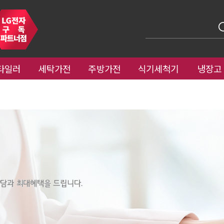
타일러
세탁가전
주방가전
식기세척기
냉장고