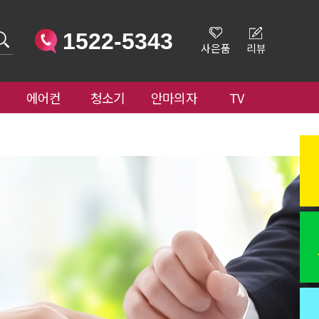
1522-5343
사은품
리뷰
에어컨
청소기
안마의자
TV