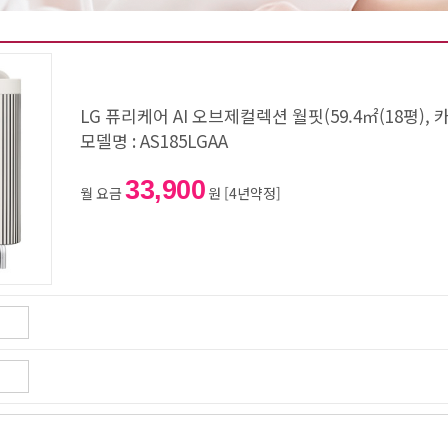
LG 퓨리케어 AI 오브제컬렉션 월핏(59.4㎡(18평), 
모델명 : AS185LGAA
33,900
월 요금
원 [4년약정]