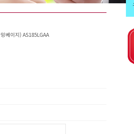
카밍베이지) AS185LGAA