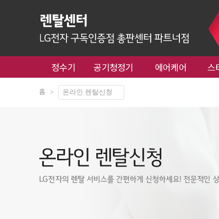
정수기
공기청정기
에어케어
스
홈
>