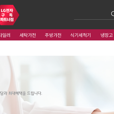
타일러
세탁가전
주방가전
식기세척기
냉장고