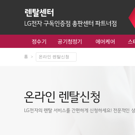
정수기
공기청정기
에어케어
스
홈
>