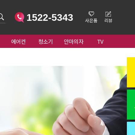
1522-5343
사은품
리뷰
에어컨
청소기
안마의자
TV