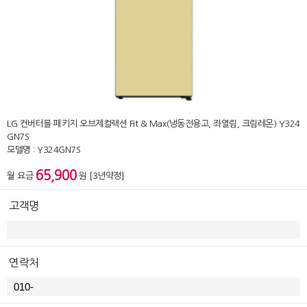
LG 컨버터블 패키지 오브제컬렉션 Fit & Max(냉동전용고, 좌열림, 크림레몬) Y324
GN7S
모델명 : Y324GN7S
65,900
월 요금
원 [3년약정]
고객명
연락처