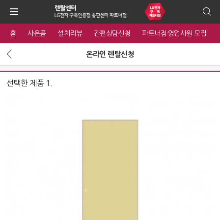
홈
사은품
설치리뷰
간편상담신청
파트너점·영업사원 모집
온라인 렌탈신청
선택한 제품 1.