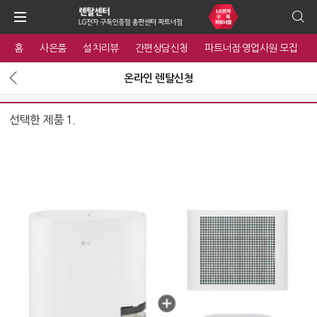
홈
사은품
설치리뷰
간편상담신청
파트너점·영업사원 모집
온라인 렌탈신청
선택한 제품 1.