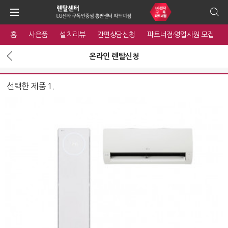
홈
사은품
설치리뷰
간편상담신청
파트너점·영업사원 모집
온라인 렌탈신청
선택한 제품 1.