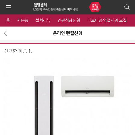
홈
사은품
설치리뷰
간편상담신청
파트너점·영업사원 모집
온라인 렌탈신청
선택한 제품 1.