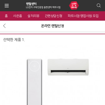
홈
사은품
설치리뷰
간편상담신청
파트너점·영업사원 모집
온라인 렌탈신청
선택한 제품 1.