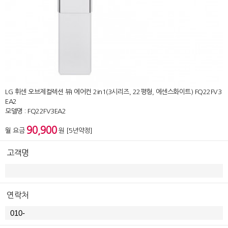
LG 휘센 오브제컬렉션 뷰I 에어컨 2in1(3시리즈, 22평형, 에센스화이트) FQ22FV3
EA2
모델명 : FQ22FV3EA2
90,900
월 요금
원 [5년약정]
고객명
연락처