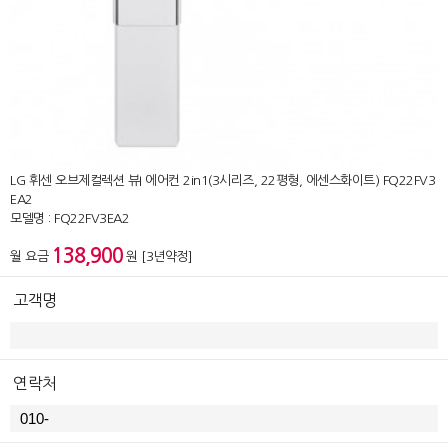
LG 휘센 오브제컬렉션 뷰I 에어컨 2in1(3시리즈, 22평형, 에센스화이트) FQ22FV3
EA2
모델명 : FQ22FV3EA2
138,900
월 요금
원 [3년약정]
고객명
연락처