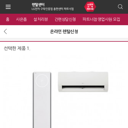
홈
사은품
설치리뷰
간편상담신청
파트너점·영업사원 모집
온라인 렌탈신청
선택한 제품 1.