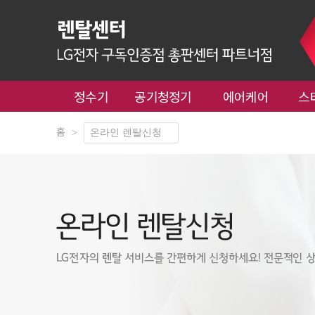
정수기
공기청정기
에어케어
스
홈
>