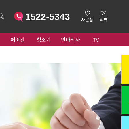
1522-5343
사은품
리뷰
에어컨
청소기
안마의자
TV