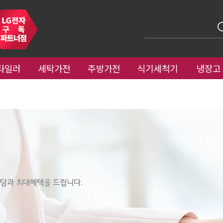
타일러
세탁가전
주방가전
식기세척기
냉장고