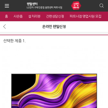
홈
사은품
설치리뷰
간편상담신청
파트너점·영업사원 모집
온라인 렌탈신청
선택한 제품 1.