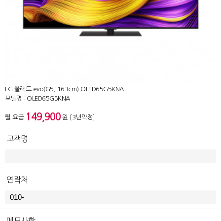
LG 올레드 evo(G5, 163cm) OLED65G5KNA
모델명 : OLED65G5KNA
149,900
월 요금
원 [3년약정]
고객명
연락처
메모사항