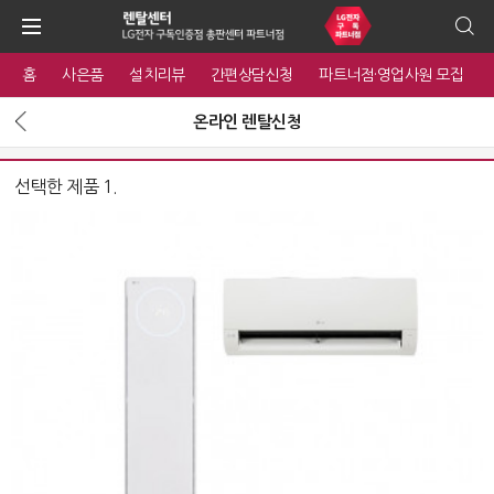
홈
사은품
설치리뷰
간편상담신청
파트너점·영업사원 모집
온라인 렌탈신청
선택한 제품 1.