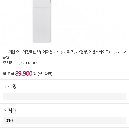
LG 휘센 오브제컬렉션 뷰II 에어컨 2in1(2시리즈, 22평형, 에센스화이트) FQ22FU2
EA2
모델명 : FQ22FU2EA2
89,900
월 요금
원 [5년약정]
고객명
연락처