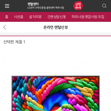
홈
사은품
설치리뷰
간편상담신청
파트너점·영업사원 모집
온라인 렌탈신청
선택한 제품 1.