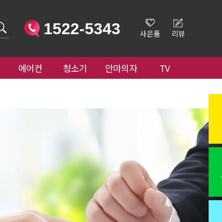
1522-5343
사은품
리뷰
에어컨
청소기
안마의자
TV