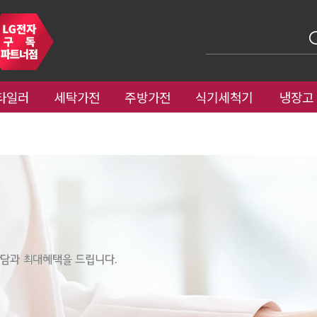
타일러
세탁가전
주방가전
식기세척기
냉장고