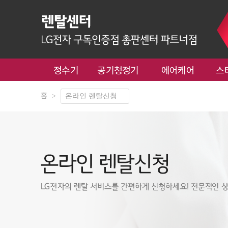
정수기
공기청정기
에어케어
스
홈
>