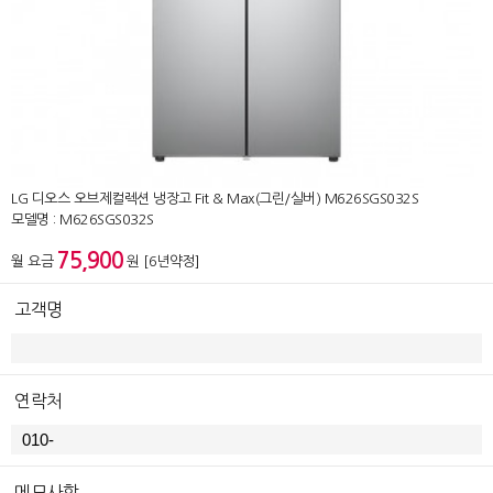
LG 디오스 오브제컬렉션 냉장고 Fit & Max(그린/실버) M626SGS032S
모델명 : M626SGS032S
75,900
월 요금
원 [6년약정]
고객명
연락처
메모사항