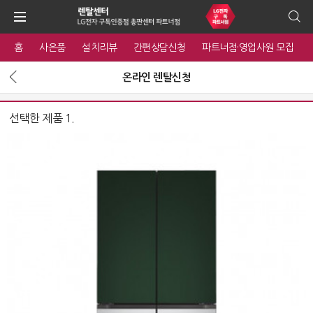
홈
사은품
설치리뷰
간편상담신청
파트너점·영업사원 모집
온라인 렌탈신청
선택한 제품 1.