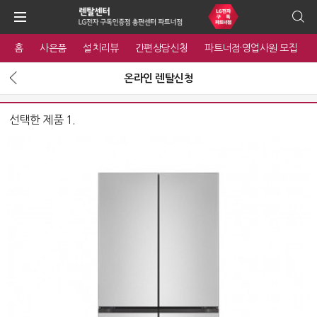
홈
사은품
설치리뷰
간편상담신청
파트너점·영업사원 모집
온라인 렌탈신청
선택한 제품 1.