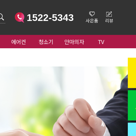
1522-5343
사은품
리뷰
에어컨
청소기
안마의자
TV