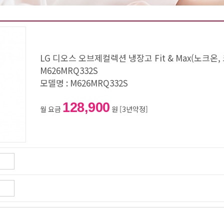
LG 디오스 오브제컬렉션 냉장고 Fit & Max(노크
M626MRQ332S
모델명 : M626MRQ332S
128,900
월 요금
원 [3년약정]