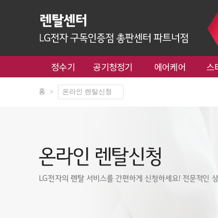
정수기
공기청정기
에어케어
스
홈
>