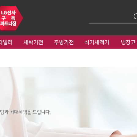
타일러
세탁가전
주방가전
식기세척기
냉장고